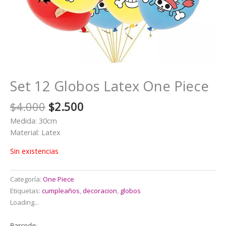
Set 12 Globos Latex One Piece
El
El
$
4.000
$
2.500
precio
precio
Medida: 30cm
original
actual
Material: Latex
era:
es:
$4.000.
$2.500.
Sin existencias
Categoría:
One Piece
Etiquetas:
cumpleaños
,
decoracion
,
globos
Loading...
Barcode
: