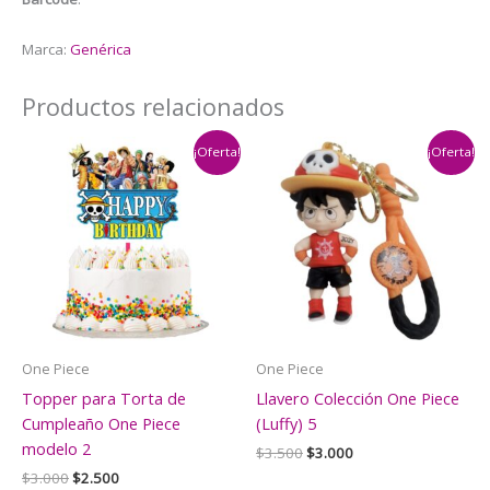
Marca:
Genérica
Productos relacionados
¡Oferta!
¡Oferta!
One Piece
One Piece
Topper para Torta de
Llavero Colección One Piece
Cumpleaño One Piece
(Luffy) 5
modelo 2
El
El
$
3.500
$
3.000
precio
precio
El
El
$
3.000
$
2.500
original
actual