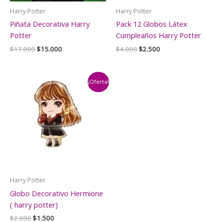
Harry Potter
Harry Potter
Piñata Decorativa Harry
Pack 12 Globos Látex
Potter
Cumpleaños Harry Potter
El
El
El
El
$
17.000
$
15.000
$
4.000
$
2.500
precio
precio
precio
precio
original
actual
original
actual
era:
es:
era:
es:
$17.000.
$15.000.
$4.000.
$2.500.
¡Oferta!
Harry Potter
Globo Decorativo Hermione
( harry potter)
El
El
$
2.000
$
1.500