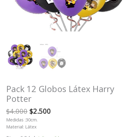
Pack 12 Globos Látex Harry
Potter
El
El
$
4.000
$
2.500
precio
precio
Medidas :30cm.
original
actual
Material: Látex
era:
es: