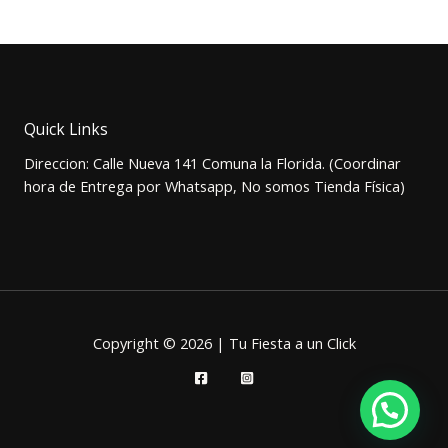
precio
precio
original
actual
era:
es:
$2.000.
$1.500.
Quick Links
Direccion: Calle Nueva 141 Comuna la Florida. (Coordinar
hora de Entrega por Whatsapp, No somos Tienda Física)
Copyright © 2026 | Tu Fiesta a un Click