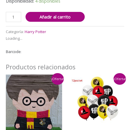
$4.000.
$2.500.
Disponibilidad:
4 disponibles
Pack
Añadir al carrito
12
Globos
Categoría:
Harry Potter
Látex
Loading...
Harry
Potter
Barcode
:
cantidad
Productos relacionados
¡Oferta!
¡Oferta!