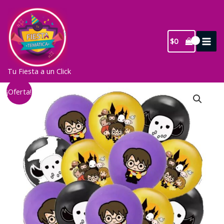
Ir
al
contenido
$
0
Tu Fiesta a un Click
¡Oferta!