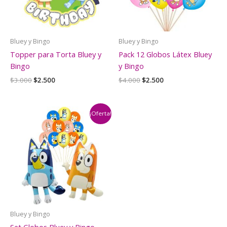
Bluey y Bingo
Bluey y Bingo
Topper para Torta Bluey y
Pack 12 Globos Látex Bluey
Bingo
y Bingo
El
El
El
El
$
3.000
$
2.500
$
4.000
$
2.500
precio
precio
precio
precio
original
actual
original
actual
era:
es:
era:
es:
$3.000.
$2.500.
$4.000.
$2.500.
¡Oferta!
Bluey y Bingo