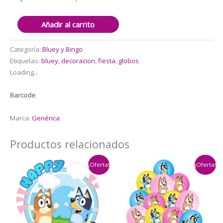
Set
Añadir al carrito
16
Globos
Categoría:
Bluey y Bingo
Látex
Etiquetas:
bluey
,
decoracion
,
fiesta
,
globos
Bluey
Loading...
cantidad
Barcode
:
Marca:
Genérica
Productos relacionados
¡Oferta!
¡Oferta!