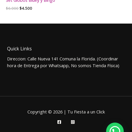
Set Globos Bluey y Bingo
El
El
$
6.000
$
4.500
precio
precio
original
actual
era:
es:
$6.000.
$4.500.
Quick Links
Direccion: Calle Nueva 141 Comuna la Florida. (Coordinar
hora de Entrega por Whatsapp, No somos Tienda Física)
Copyright © 2026 | Tu Fiesta a un Click