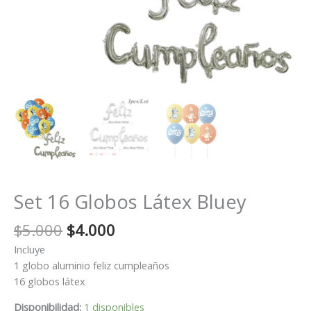
Set 16 Globos Látex Bluey
El
El
$
5.000
$
4.000
precio
precio
Incluye
original
actual
1 globo aluminio feliz cumpleaños
era:
es:
16 globos látex
$5.000.
$4.000.
Disponibilidad:
1 disponibles