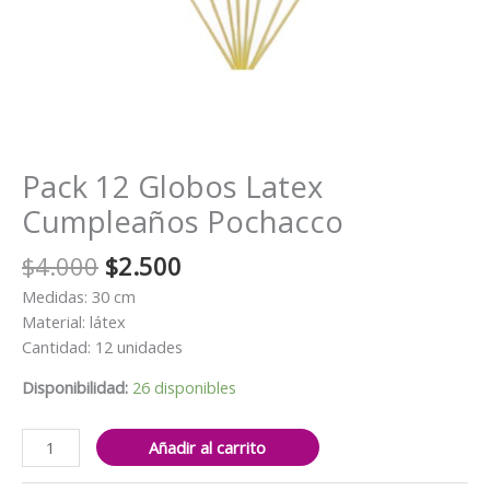
Pack 12 Globos Latex
Cumpleaños Pochacco
El
El
$
4.000
$
2.500
precio
precio
Medidas: 30 cm
original
actual
Material: látex
era:
es:
Cantidad: 12 unidades
$4.000.
$2.500.
Disponibilidad:
26 disponibles
Pack
Añadir al carrito
12
Globos