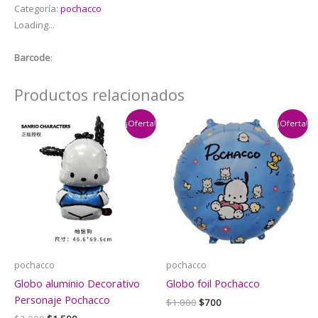
Categoría:
pochacco
Latex
Loading...
Cumpleaños
Pochacco
Barcode
:
cantidad
Productos relacionados
¡Oferta!
¡Oferta!
pochacco
pochacco
Globo aluminio Decorativo
Globo foil Pochacco
Personaje Pochacco
El
El
$
1.000
$
700
precio
precio