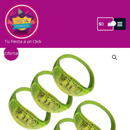
Ir
al
contenido
$
0
Tu Fiesta a un Click
¡Oferta!