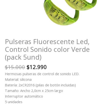
Pulseras Fluorescente Led,
Control Sonido color Verde
(pack 5und)
El
El
$
15.000
$
12.990
precio
precio
Hermosas pulseras de control de sonido LED.
original
actual
Material: silicona
era:
es:
Batería: 2xCR2016 (pilas de botón incluidas)
$15.000.
$12.990.
Tamaño: Ancho 2,0cm x 25cm largo
Interruptor automático
5 unidades