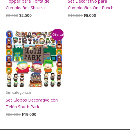
Topper para Torta de
Set Decorativo para
Cumpleaños Shakira
Cumpleaños One Punch
El
El
El
El
$
3.000
$
2.500
$
10.000
$
8.000
precio
precio
precio
precio
original
actual
original
actual
era:
es:
era:
es:
$3.000.
$2.500.
$10.000.
$8.000.
¡Oferta!
Sin categorizar
Set Globos Decorativo con
Telón South Park
El
El
$
22.000
$
19.000
precio
precio
original
actual
era:
es: