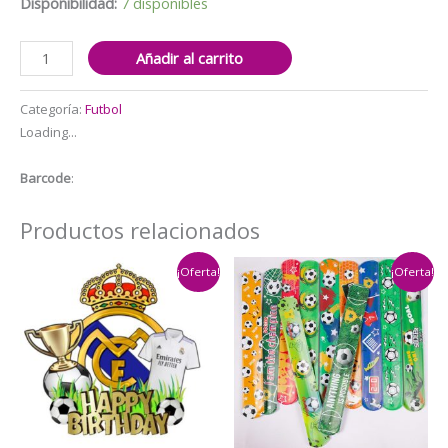
$4.500.
$3.500.
Disponibilidad:
7 disponibles
Pulseras
Añadir al carrito
Decorativa10
unidades
Categoría:
Futbol
Cumpleaños
Loading...
Futbol
cantidad
Barcode
:
Productos relacionados
¡Oferta!
¡Oferta!