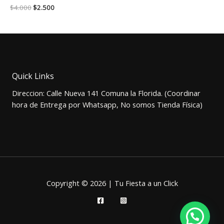
El
El
$
4.000
$
2.500
precio
precio
original
actual
era:
es:
$4.000.
$2.500.
Quick Links
Direccion: Calle Nueva 141 Comuna la Florida. (Coordinar
hora de Entrega por Whatsapp, No somos Tienda Física)
Copyright © 2026 | Tu Fiesta a un Click