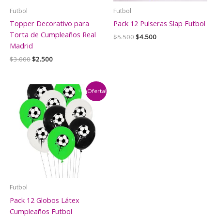
Futbol
Futbol
Topper Decorativo para
Pack 12 Pulseras Slap Futbol
Torta de Cumpleaños Real
El
El
$
5.500
$
4.500
precio
precio
Madrid
original
actual
El
El
$
3.000
$
2.500
era:
es:
precio
precio
$5.500.
$4.500.
original
actual
era:
es:
$3.000.
$2.500.
¡Oferta!
Futbol
Pack 12 Globos Látex
Cumpleaños Futbol