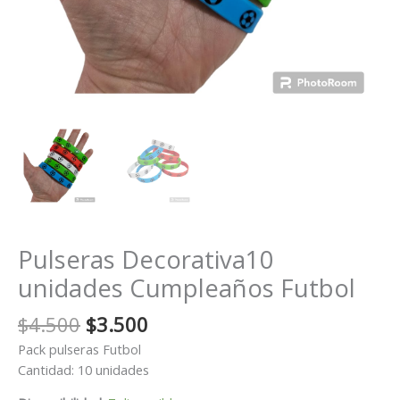
Pulseras Decorativa10
unidades Cumpleaños Futbol
El
El
$
4.500
$
3.500
precio
precio
Pack pulseras Futbol
original
actual
Cantidad: 10 unidades
era:
es: