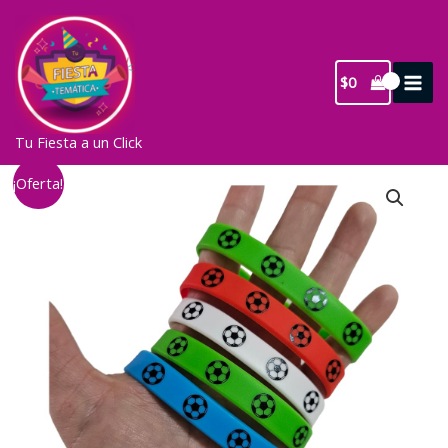
Ir
al
contenido
$
0
Tu Fiesta a un Click
¡Oferta!