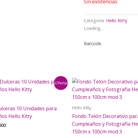
$5.000.
$
Sin existencias
Categoría:
Hello Kitty
Loading...
Barcode
:
¡Oferta!
Hello Kitty
ulceras 10 Unidades para
os Hello Kitty
Fondo Telón Decorativo par
Cumpleaños y Fotografía Hel
El
500
cio
precio
150cm x 100cm mod 3
inal
actual