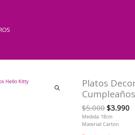
ROS
Platos Deco
Cumpleaños 
El
El
$
5.000
$
3.990
precio
p
Medida: 18cm
original
a
Material: Carton
era:
e