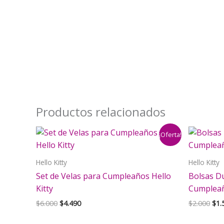
Productos relacionados
¡Oferta!
Hello Kitty
Hello Kitty
Set de Velas para Cumpleaños Hello
Bolsas D
Kitty
Cumpleañ
El
El
El
$
6.000
$
4.490
$
2.000
$
1.
precio
precio
pre
original
actual
orig