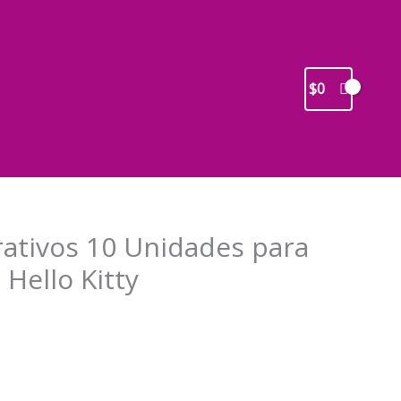
$
0
rativos 10 Unidades para
Hello Kitty
recio
ctual
s: