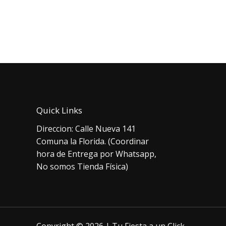
era:
es:
era:
$6.000.
$4.490.
$2.
Quick Links
Direccion: Calle Nueva 141
Comuna la Florida. (Coordinar
hora de Entrega por Whatsapp,
No somos Tienda Física)