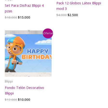
Pack 12 Globos Látex Blippi
Set Para Disfraz Blippi 4
mod 3
pzas
El
El
$
4.000
$
2.500
El
El
$
18.000
$
15.000
precio
precio
precio
precio
original
actual
original
actual
era:
es:
era:
es:
$4.000.
$2.500.
$18.000.
$15.000.
¡Oferta!
Blippi
Fondo Telón Decorativo
Blippi
El
El
$
13.000
$
10.000
precio
precio
original
actual