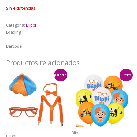
$17.000.
$15.000.
Sin existencias
Categoría:
Blippi
Loading...
Barcode
:
Productos relacionados
¡Oferta!
¡Oferta!
Blippi
Blippi