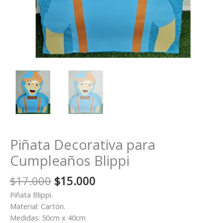
Piñata Decorativa para
Cumpleaños Blippi
El
El
$
17.000
$
15.000
precio
precio
Piñata Blippi.
original
actual
Material: Cartón.
era:
es:
Medidas: 50cm x 40cm