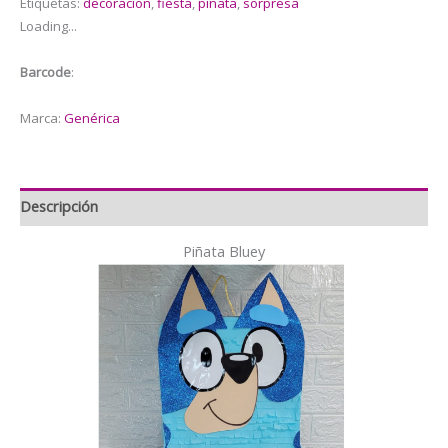
Etiquetas:
decoracion
,
fiesta
,
piñata
,
sorpresa
Loading...
Barcode
:
Marca:
Genérica
Descripción
Piñata Bluey