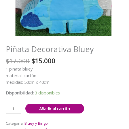
Piñata Decorativa Bluey
El
El
$
17.000
$
15.000
precio
precio
1 piñata bluey
original
actual
material: cartón
era:
es:
medidas: 50cm x 40cm
$17.000.
$15.000.
Disponibilidad:
3 disponibles
Piñata
Añadir al carrito
Decorativa
Bluey
Categoría:
Bluey y Bingo
cantidad