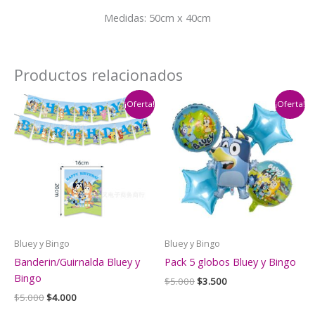
Medidas: 50cm x 40cm
Productos relacionados
¡Oferta!
¡Oferta!
Bluey y Bingo
Bluey y Bingo
Banderin/Guirnalda Bluey y
Pack 5 globos Bluey y Bingo
Bingo
El
El
$
5.000
$
3.500
precio
precio
El
El
$
5.000
$
4.000
original
actual
precio
precio