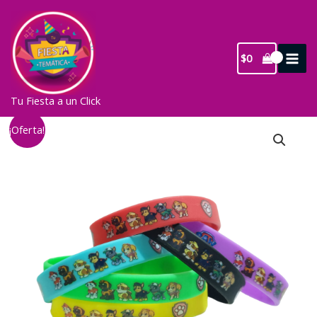
Ir
al
contenido
$
0
Tu Fiesta a un Click
¡Oferta!