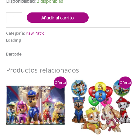
$4.500.
$3.500.
Disponibilidad:
2 disponibles
Pulseras
Añadir al carrito
Decorativas10
unidades
Categoría:
Paw Patrol
Paw
Loading...
Patrol
cantidad
Barcode
:
Productos relacionados
¡Oferta!
¡Oferta!