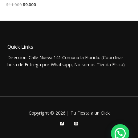
El
El
$
11.000
$
9.000
precio
precio
original
actual
era:
es:
$11.000.
$9.000.
Quick Links
Direccion: Calle Nueva 141 Comuna la Florida. (Coordinar
hora de Entrega por Whatsapp, No somos Tienda Física)
Copyright © 2026 | Tu Fiesta a un Click