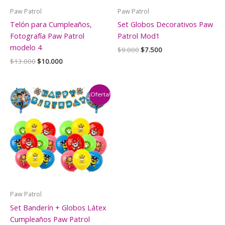
Paw Patrol
Paw Patrol
Telón para Cumpleaños,
Set Globos Decorativos Paw
Fotografía Paw Patrol
Patrol Mod1
modelo 4
El
El
$
9.000
$
7.500
precio
precio
El
El
$
13.000
$
10.000
original
actual
precio
precio
era:
es:
original
actual
$9.000.
$7.500.
era:
es:
$13.000.
$10.000.
¡Oferta!
Paw Patrol
Set Banderín + Globos Látex
Cumpleaños Paw Patrol