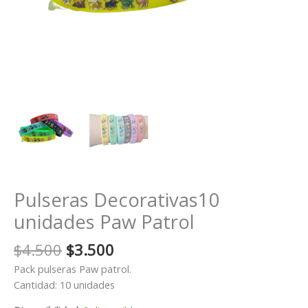
Pulseras Decorativas10
unidades Paw Patrol
El
El
$
4.500
$
3.500
precio
precio
Pack pulseras Paw patrol.
original
actual
Cantidad: 10 unidades
era:
es: