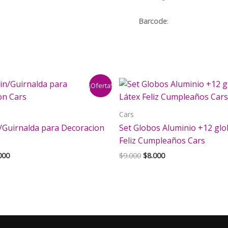
cantidad
Barcode
:
¡Oferta!
Cars
/Guirnalda para Decoracion
Set Globos Aluminio +12 glo
Feliz Cumpleaños Cars
El
El
El
000
$
9.000
$
8.000
cio
precio
precio
precio
inal
actual
original
actual
es:
era:
es:
000.
$4.000.
$9.000.
$8.000.