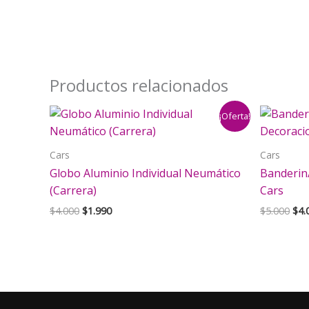
Productos relacionados
¡Oferta!
Cars
Cars
Globo Aluminio Individual Neumático
Banderin
(Carrera)
Cars
El
El
El
$
4.000
$
1.990
$
5.000
$
4.
precio
precio
pre
original
actual
orig
era:
es:
era:
$4.000.
$1.990.
$5.