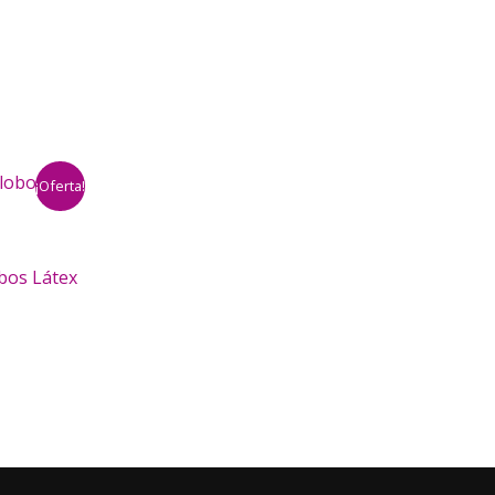
¡Oferta!
bos Látex