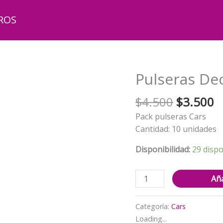
ROS
Pulseras De
El
El
$
4.500
$
3.500
precio
p
Pack pulseras Cars
original
a
Cantidad: 10 unidades
era:
e
$4.500.
$
Disponibilidad:
29 dispo
Pulseras
Aña
Decorativas10
unidades
Categoría:
Cars
Cars
Loading...