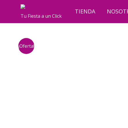
Ir
al
TIENDA
NOSOT
Tu Fiesta a un Click
contenido
¡Oferta!