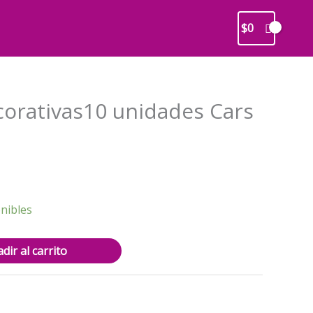
$
0
corativas10 unidades Cars
recio
ctual
s:
3.500.
nibles
dir al carrito