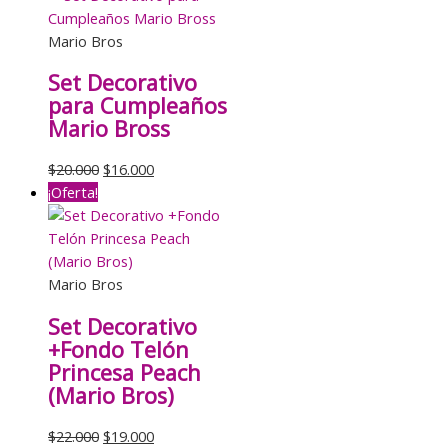
era:
es:
$4.000.
$3.000.
Mario Bros
Set Decorativo
para Cumpleaños
Mario Bross
El
El
$
20.000
$
16.000
precio
precio
¡Oferta!
original
actual
era:
es:
$20.000.
$16.000.
Mario Bros
Set Decorativo
+Fondo Telón
Princesa Peach
(Mario Bros)
El
El
$
22.000
$
19.000