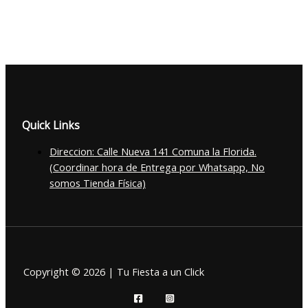
precio
precio
original
actual
era:
es:
$22.000.
$19.000.
Quick Links
Direccion: Calle Nueva 141 Comuna la Florida.
(Coordinar hora de Entrega por Whatsapp, No
somos Tienda Física)
Copyright © 2026 | Tu Fiesta a un Click