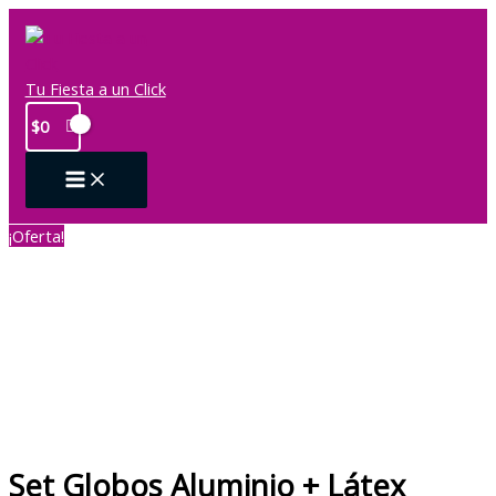
Ir
al
contenido
Tu Fiesta a un Click
$
0
¡Oferta!
Set Globos Aluminio + Látex