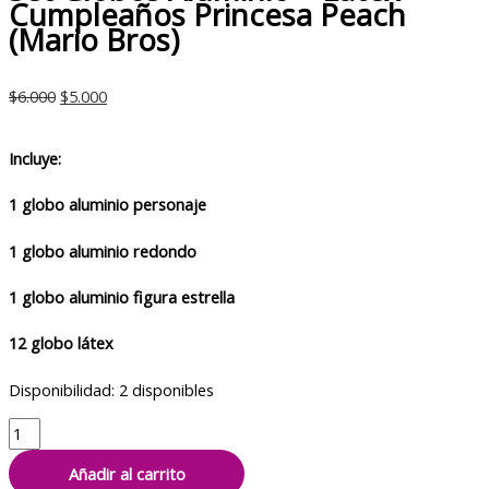
Cumpleaños Princesa Peach
(Mario Bros)
El
El
$
6.000
$
5.000
precio
precio
original
actual
Incluye:
era:
es:
$6.000.
$5.000.
1 globo aluminio personaje
1 globo aluminio redondo
1 globo aluminio figura estrella
12 globo látex
Disponibilidad:
2 disponibles
Set
Globos
Añadir al carrito
Aluminio