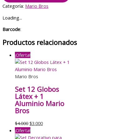
+
Categoría:
Mario Bros
Látex
Loading...
Cumpleaños
Princesa
Barcode
:
Peach
(Mario
Productos relacionados
Bros)
cantidad
¡Oferta!
Mario Bros
Set 12 Globos
Látex + 1
Aluminio Mario
Bros
El
El
$
4.000
$
3.000
precio
precio
¡Oferta!
original
actual