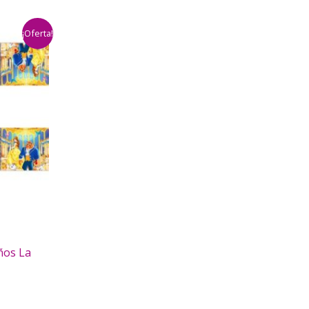
¡Oferta!
ños La