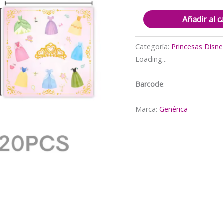
$4.000.
$
Pack
Añadir al c
20
Servilletas
Categoría:
Princesas Disne
Decorativas
Loading...
Princesas
cantidad
Barcode
:
Marca:
Genérica