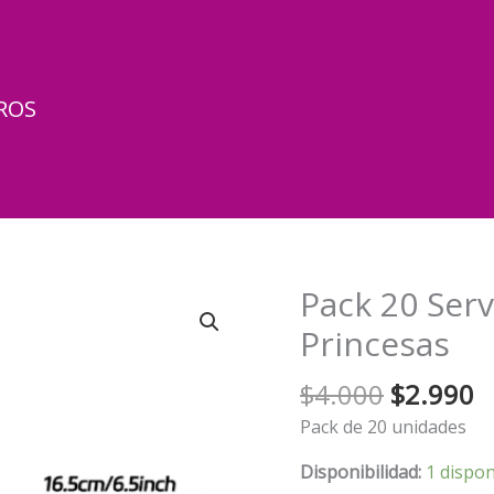
ROS
Pack 20 Serv
Princesas
El
El
$
4.000
$
2.990
precio
p
Pack de 20 unidades
original
a
era:
e
Disponibilidad:
1 dispon