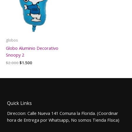
globos
Globo Aluminio Decorativo
Snoopy 2
El
El
$
2.000
$
1.500
precio
precio
original
actual
era:
es:
$2.000.
$1.500.
Quick Links
Direccion: Calle Nueva 141 Comuna la Florida. (Coordinar
hora de Entrega por Whatsapp, No somos Tienda Física)