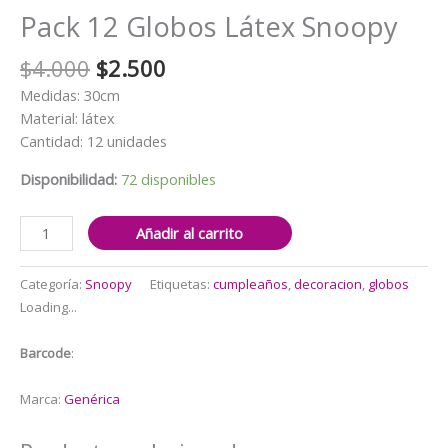
Pack 12 Globos Látex Snoopy
El
El
$
4.000
$
2.500
precio
precio
Medidas: 30cm
original
actual
Material: látex
era:
es:
Cantidad: 12 unidades
$4.000.
$2.500.
Disponibilidad:
72 disponibles
Pack
Añadir al carrito
12
Globos
Categoría:
Snoopy
Etiquetas:
cumpleaños
,
decoracion
,
globos
Látex
Loading...
Snoopy
cantidad
Barcode
:
Marca:
Genérica