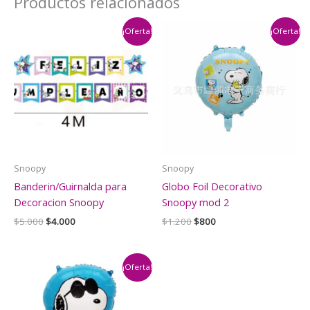
Productos relacionados
¡Oferta!
¡Oferta!
Snoopy
Snoopy
Banderin/Guirnalda para
Globo Foil Decorativo
Decoracion Snoopy
Snoopy mod 2
El
El
El
El
$
5.000
$
4.000
$
1.200
$
800
precio
precio
precio
precio
original
actual
original
actual
era:
es:
era:
es:
$5.000.
$4.000.
$1.200.
$800.
¡Oferta!