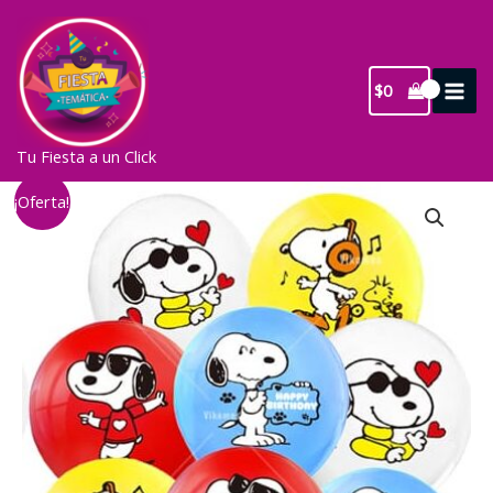
Ir
al
contenido
$
0
Tu Fiesta a un Click
¡Oferta!