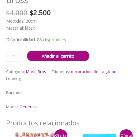
El
El
$
4.000
$
2.500
precio
precio
Medidas: 30cm
original
actual
Material: látex
era:
es:
$4.000.
$2.500.
Disponibilidad:
83 disponibles
Pack
Añadir al carrito
12
Globos
Categoría:
Mario Bros
Etiquetas:
decoracion
,
fiesta
,
globos
Látex
Loading...
Mario
Bross
Barcode
:
cantidad
Marca:
Genérica
Productos relacionados
¡Oferta!
¡Oferta!