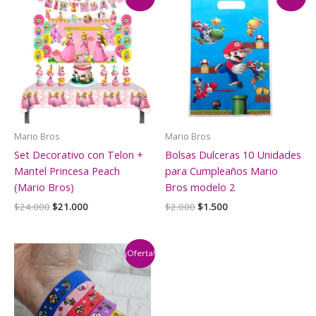
Mario Bros
Mario Bros
Set Decorativo con Telon +
Bolsas Dulceras 10 Unidades
Mantel Princesa Peach
para Cumpleaños Mario
(Mario Bros)
Bros modelo 2
El
El
El
El
$
24.000
$
21.000
$
2.000
$
1.500
precio
precio
precio
precio
original
actual
original
actual
era:
es:
era:
es:
$24.000.
$21.000.
$2.000.
$1.500.
¡Oferta!