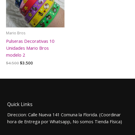
Mario Bros
Pulseras Decorativas 10
Unidades Mario Bros
modelo 2
El
El
$
4.500
$
3.500
precio
precio
original
actual
era:
es:
$4.500.
$3.500.
Quick Links
Direccion: Calle Nueva 141 Comuna la Florida. (Coordinar
hora de Entrega por Whatsapp, No somos Tienda Física)