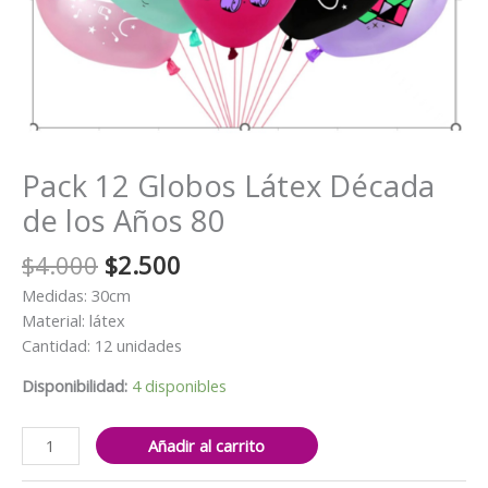
Pack 12 Globos Látex Década
de los Años 80
El
El
$
4.000
$
2.500
precio
precio
Medidas: 30cm
original
actual
Material: látex
era:
es:
Cantidad: 12 unidades
$4.000.
$2.500.
Disponibilidad:
4 disponibles
Pack
Añadir al carrito
12
Globos