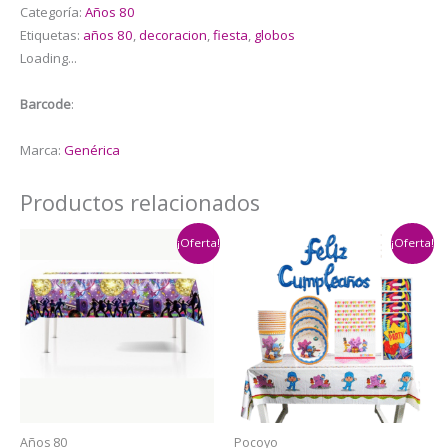
Categoría:
Años 80
Látex
Etiquetas:
años 80
,
decoracion
,
fiesta
,
globos
Década
Loading...
de
los
Barcode
:
Años
80
Marca:
Genérica
cantidad
Productos relacionados
¡Oferta!
¡Oferta!
Años 80
Pocoyo