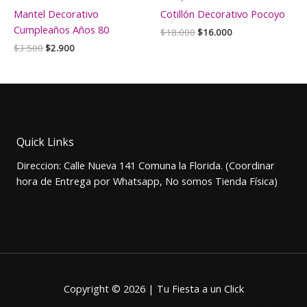
Mantel Decorativo
Cotillón Decorativo Pocoyo
Cumpleaños Años 80
El
El
$
18.000
$
16.000
precio
precio
El
El
$
3.500
$
2.900
original
actual
precio
precio
era:
es:
original
actual
$18.000.
$16.000.
era:
es:
$3.500.
$2.900.
Quick Links
Direccion: Calle Nueva 141 Comuna la Florida. (Coordinar
hora de Entrega por Whatsapp, No somos Tienda Física)
Copyright © 2026 | Tu Fiesta a un Click