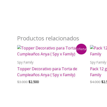
Productos relacionados
¡Oferta!
Spy Family
Spy Family
Topper Decorativo para Torta de
Pack 12 g
Cumpleaños Anya ( Spy x Family)
Family
El
El
El
$
3.000
$
2.500
$
4.000
$
2.
precio
precio
pre
original
actual
orig
era:
es:
era:
$3.000.
$2.500.
$4.