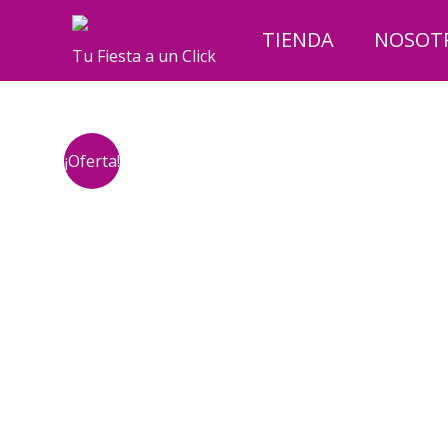
Ir
al
TIENDA
NOSOT
Tu Fiesta a un Click
contenido
¡Oferta!