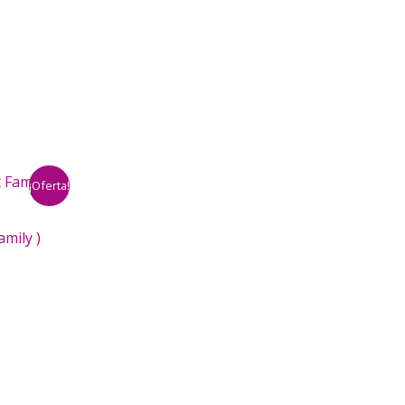
¡Oferta!
amily )