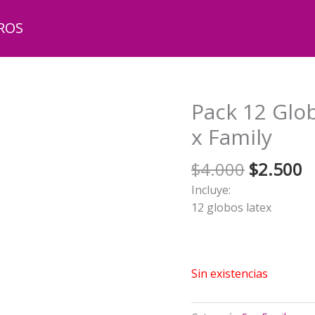
ROS
Pack 12 Glo
x Family
El
El
$
4.000
$
2.500
precio
p
Incluye:
original
a
12 globos latex
era:
e
$4.000.
$
Sin existencias