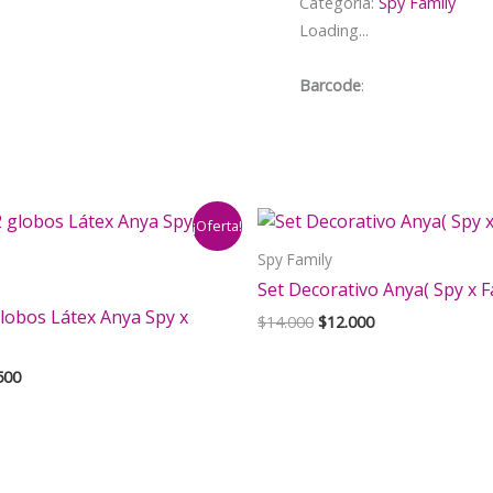
Categoría:
Spy Family
Loading...
Barcode
:
¡Oferta!
Spy Family
Set Decorativo Anya( Spy x F
lobos Látex Anya Spy x
El
El
$
14.000
$
12.000
precio
precio
original
actual
El
500
era:
es:
cio
precio
$14.000.
$12.000.
inal
actual
es:
000.
$2.500.