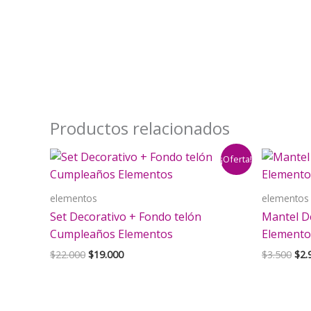
Productos relacionados
¡Oferta!
elementos
elementos
Set Decorativo + Fondo telón
Mantel D
Cumpleaños Elementos
Elemento
El
El
El
$
22.000
$
19.000
$
3.500
$
2.
precio
precio
pre
original
actual
orig
era:
es:
era:
$22.000.
$19.000.
$3.