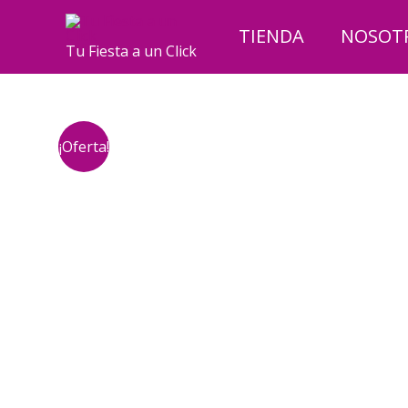
Ir
al
TIENDA
NOSOT
Tu Fiesta a un Click
contenido
¡Oferta!