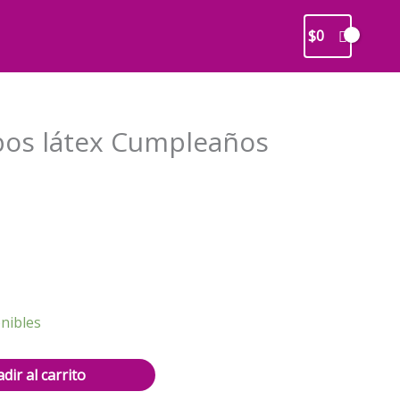
$
0
bos látex Cumpleaños
recio
ctual
s:
2.500.
nibles
dir al carrito