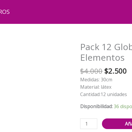
ROS
Pack 12 Glo
Elementos
El
El
$
4.000
$
2.500
precio
p
Medidas: 30cm
original
a
Material: látex
era:
e
Cantidad:12 unidades
$4.000.
$
Disponibilidad:
36 dispo
Pack
Aña
12