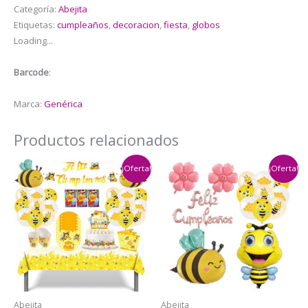
Globos
Categoría:
Abejita
Látex
Etiquetas:
cumpleaños
,
decoracion
,
fiesta
,
globos
Abejita
Loading...
cantidad
Barcode
:
Marca:
Genérica
Productos relacionados
¡Oferta!
¡Oferta!
Abejita
Abejita