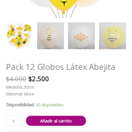
Pack 12 Globos Látex Abejita
El
El
$
4.000
$
2.500
precio
precio
Medidas:30cm
original
actual
Material: látex
era:
es:
$4.000.
$2.500.
Disponibilidad:
30 disponibles
Pack
Añadir al carrito
12