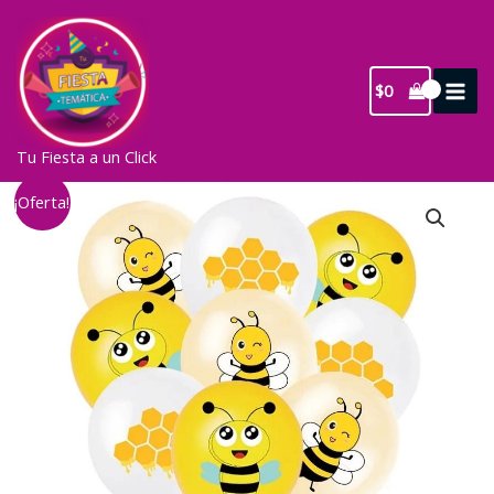
Ir
al
contenido
$
0
Tu Fiesta a un Click
¡Oferta!