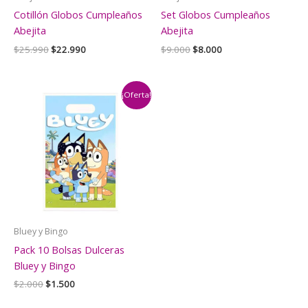
Cotillón Globos Cumpleaños
Set Globos Cumpleaños
Abejita
Abejita
El
El
El
El
$
25.990
$
22.990
$
9.000
$
8.000
precio
precio
precio
precio
original
actual
original
actual
era:
es:
era:
es:
$25.990.
$22.990.
$9.000.
$8.000.
¡Oferta!
Bluey y Bingo
Pack 10 Bolsas Dulceras
Bluey y Bingo
El
El
$
2.000
$
1.500
precio
precio
original
actual