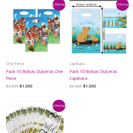
¡Oferta!
¡Oferta!
One Piece
capibara
Pack 10 Bolsas Dulceras One
Pack 10 Bolsas Dulceras
Piece
Capibara
El
El
El
El
$
2.000
$
1.500
$
2.000
$
1.500
precio
precio
precio
precio
original
actual
original
actual
era:
es:
era:
es:
$2.000.
$1.500.
$2.000.
$1.500.
¡Oferta!