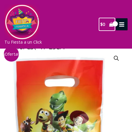
Ir
al
contenido
$
0
Tu Fiesta a un Click
¡Oferta!