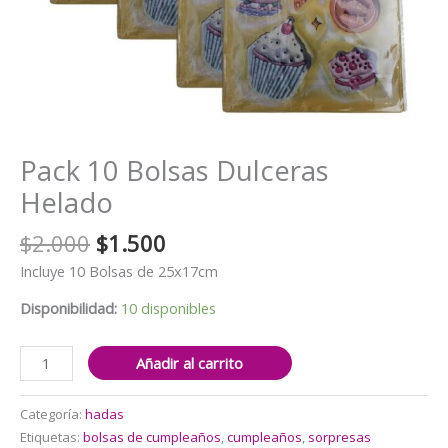
Pack 10 Bolsas Dulceras
Helado
El
El
$
2.000
$
1.500
precio
precio
Incluye 10 Bolsas de 25x17cm
original
actual
era:
es:
Disponibilidad:
10 disponibles
$2.000.
$1.500.
Pack
Añadir al carrito
10
Bolsas
Categoría:
hadas
Dulceras
Etiquetas:
bolsas de cumpleaños
,
cumpleaños
,
sorpresas
Helado