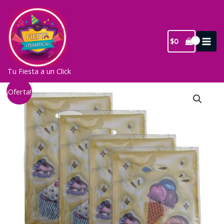
Ir
al
contenido
$
0
Tu Fiesta a un Click
¡Oferta!