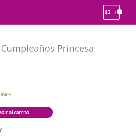
$
0
 Cumpleaños Princesa
recio
ctual
s:
ibles
2.900.
dir al carrito
y