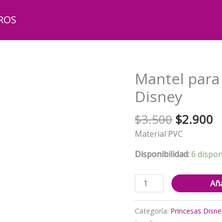
ROS
Mantel para
Disney
El
El
$
3.500
$
2.900
precio
p
Material PVC
original
a
era:
e
Disponibilidad:
6 dispon
$3.500.
$
Mantel
Aña
para
Cumpleaños
Categoría:
Princesas Disne
Princesa