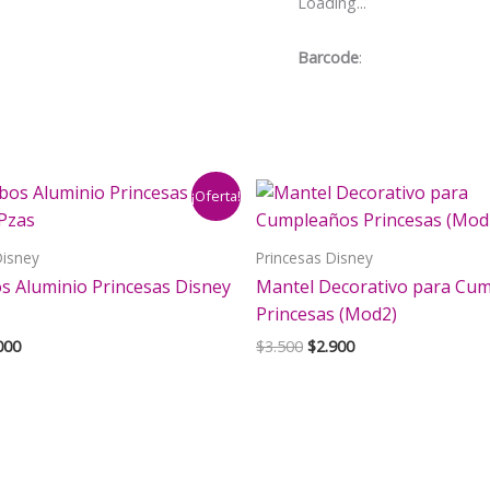
Loading...
Disney
cantidad
Barcode
:
¡Oferta!
Disney
Princesas Disney
s Aluminio Princesas Disney
Mantel Decorativo para Cu
Princesas (Mod2)
El
El
El
000
$
3.500
$
2.900
cio
precio
precio
precio
inal
actual
original
actual
es:
era:
es:
000.
$7.000.
$3.500.
$2.900.