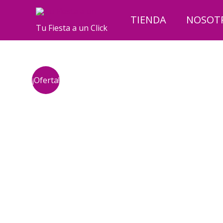
Ir
al
TIENDA
NOSOT
Tu Fiesta a un Click
contenido
¡Oferta!