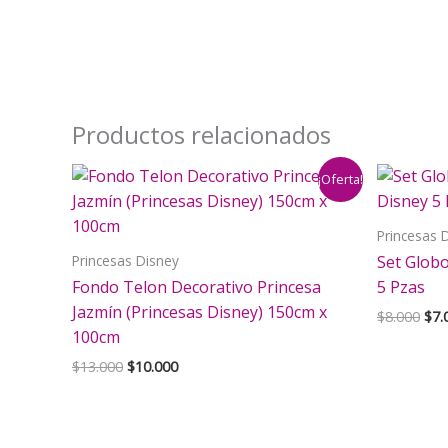
Productos relacionados
¡Oferta!
Princesas 
Princesas Disney
Set Globo
Fondo Telon Decorativo Princesa
5 Pzas
Jazmín (Princesas Disney) 150cm x
El
$
8.000
$
7.
pre
100cm
orig
El
El
$
13.000
$
10.000
era:
precio
precio
$8.
original
actual
era:
es:
$13.000.
$10.000.