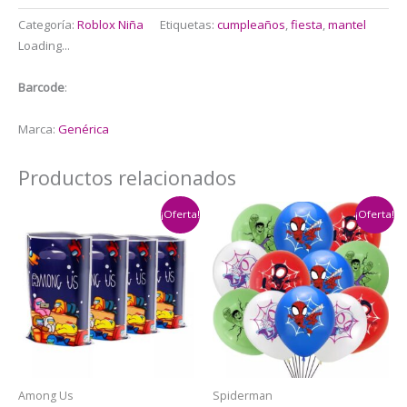
Categoría:
Roblox Niña
Etiquetas:
cumpleaños
,
fiesta
,
mantel
Loading...
Barcode
:
Marca:
Genérica
Productos relacionados
¡Oferta!
¡Oferta!
Among Us
Spiderman