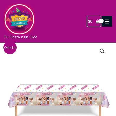
Ir
al
contenido
$
0
Tu Fiesta a un Click
¡Oferta!