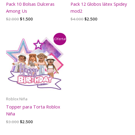
Pack 10 Bolsas Dulceras
Pack 12 Globos látex Spidey
Among Us
mod2
El
El
El
El
$
2.000
$
1.500
$
4.000
$
2.500
precio
precio
precio
precio
original
actual
original
actual
era:
es:
era:
es:
$2.000.
$1.500.
$4.000.
$2.500.
¡Oferta!
Roblox Niña
Topper para Torta Roblox
Niña
El
El
$
3.000
$
2.500
precio
precio
original
actual