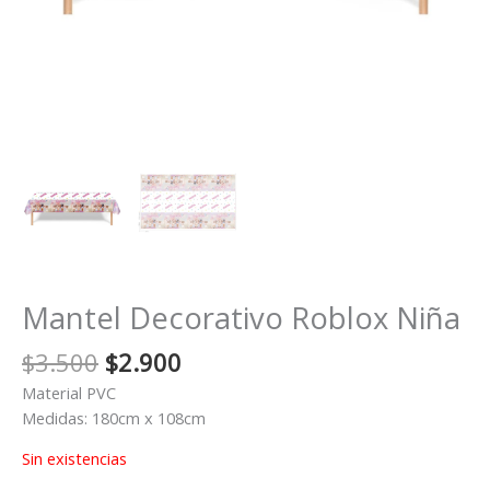
Mantel Decorativo Roblox Niña
El
El
$
3.500
$
2.900
precio
precio
Material PVC
original
actual
Medidas: 180cm x 108cm
era:
es:
$3.500.
$2.900.
Sin existencias