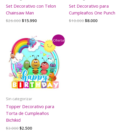
Set Decorativo con Telon
Set Decorativo para
Chainsaw Man
Cumpleaños One Punch
El
El
El
El
$
26.000
$
15.990
$
10.000
$
8.000
precio
precio
precio
precio
original
actual
original
actual
era:
es:
era:
es:
$26.000.
$15.990.
$10.000.
$8.000.
¡Oferta!
Sin categorizar
Topper Decorativo para
Torta de Cumpleaños
Bichikid
El
El
$
3.000
$
2.500