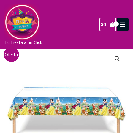
Ir
al
contenido
$
0
Tu Fiesta a un Click
¡Oferta!