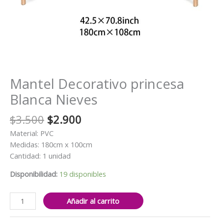
Mantel Decorativo princesa
Blanca Nieves
El
El
$
3.500
$
2.900
precio
precio
Material: PVC
original
actual
Medidas: 180cm x 100cm
era:
es:
Cantidad: 1 unidad
$3.500.
$2.900.
Disponibilidad:
19 disponibles
Mantel
Añadir al carrito
Decorativo
princesa