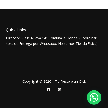
precio
precio
original
actual
era:
es:
$3.000.
$2.500.
Quick Links
Direccion: Calle Nueva 141 Comuna la Florida. (Coordinar
hora de Entrega por Whatsapp, No somos Tienda Física)
Copyright © 2026 | Tu Fiesta a un Click