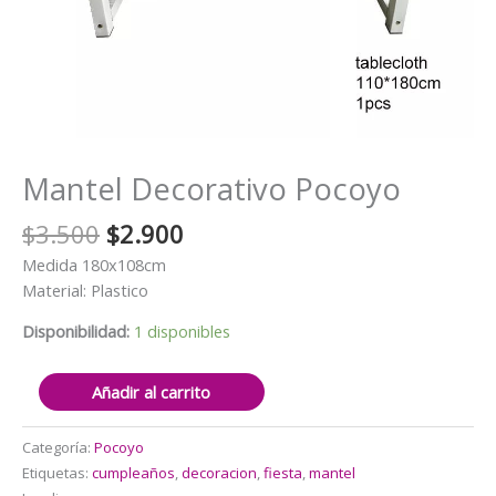
Mantel Decorativo Pocoyo
El
El
$
3.500
$
2.900
precio
precio
Medida 180x108cm
original
actual
Material: Plastico
era:
es:
$3.500.
$2.900.
Disponibilidad:
1 disponibles
Mantel
Añadir al carrito
Decorativo
Pocoyo
Categoría:
Pocoyo
cantidad
Etiquetas:
cumpleaños
,
decoracion
,
fiesta
,
mantel