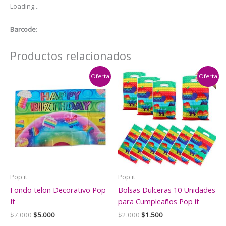
Loading...
Pop
It
Barcode
:
cantidad
Productos relacionados
¡Oferta!
¡Oferta!
Pop it
Pop it
Fondo telon Decorativo Pop
Bolsas Dulceras 10 Unidades
It
para Cumpleaños Pop it
El
El
El
El
$
7.000
$
5.000
$
2.000
$
1.500
precio
precio
precio
precio