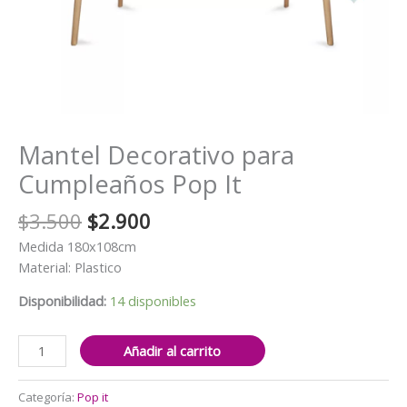
Mantel Decorativo para
Cumpleaños Pop It
El
El
$
3.500
$
2.900
precio
precio
Medida 180x108cm
original
actual
Material: Plastico
era:
es:
$3.500.
$2.900.
Disponibilidad:
14 disponibles
Mantel
Añadir al carrito
Decorativo
para
Categoría:
Pop it
Cumpleaños