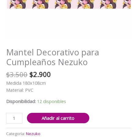
Mantel Decorativo para
Cumpleaños Nezuko
El
El
$
3.500
$
2.900
precio
precio
Medida 180x108cm
original
actual
Material: PVC
era:
es:
$3.500.
$2.900.
Disponibilidad:
12 disponibles
Mantel
Añadir al carrito
Decorativo
para
Categoría:
Nezuko
Cumpleaños