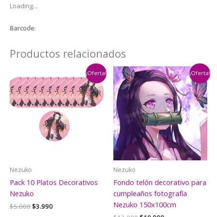
Loading...
Nezuko
cantidad
Barcode
:
Productos relacionados
¡Oferta!
¡Oferta!
Nezuko
Nezuko
Pack 10 Platos Decorativos
Fondo telón decorativo para
Nezuko
cumpleaños fotografía
Nezuko 150x100cm
El
El
$
5.000
$
3.990
precio
precio