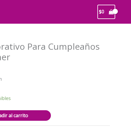
$
0
rativo Para Cumpleaños
mer
recio
m
ctual
s:
2.900.
ibles
dir al carrito