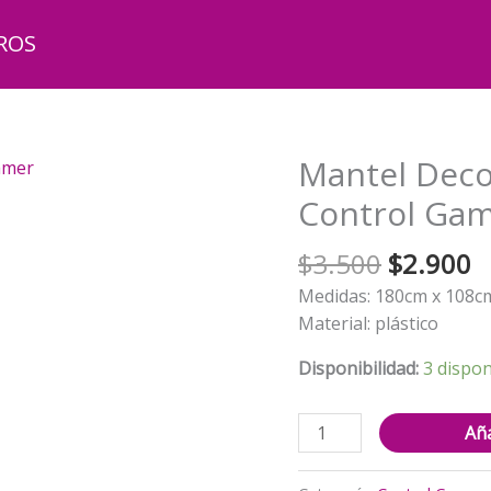
ROS
Mantel Deco
Control Ga
El
El
$
3.500
$
2.900
precio
p
Medidas: 180cm x 108c
original
a
Material: plástico
era:
e
$3.500.
$
Disponibilidad:
3 dispon
Mantel
Aña
Decorativo
Para