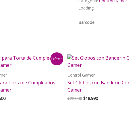
Categoría:
Control Gamer
Cumpleaños
Loading...
Control
Gamer
Barcode
:
cantidad
¡Oferta!
amer
Control Gamer
ara Torta de Cumpleaños
Set Globos con Banderin Co
Gamer
Gamer
El
El
El
500
$
22.000
$
18.990
cio
precio
precio
precio
inal
actual
original
actual
es:
era:
es:
000.
$2.500.
$22.000.
$18.990.