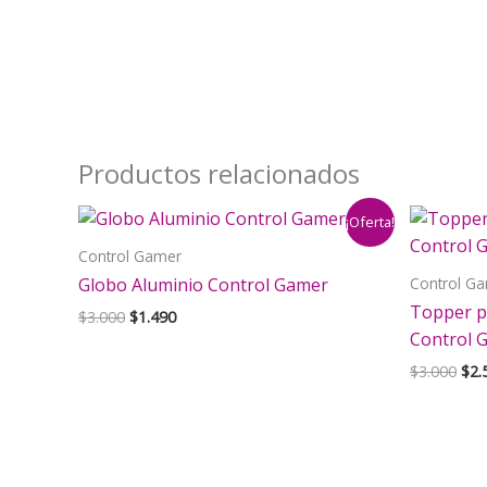
Productos relacionados
¡Oferta!
Control Gamer
Control G
Globo Aluminio Control Gamer
Topper p
El
El
$
3.000
$
1.490
precio
precio
Control 
original
actual
El
$
3.000
$
2.
era:
es:
pre
$3.000.
$1.490.
orig
era:
$3.