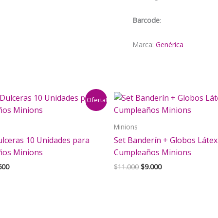
2
cantidad
Barcode
:
Marca:
Genérica
¡Oferta!
Minions
ulceras 10 Unidades para
Set Banderín + Globos Látex
os Minions
Cumpleaños Minions
El
El
El
500
$
11.000
$
9.000
cio
precio
precio
precio
inal
actual
original
actual
es:
era:
es:
000.
$1.500.
$11.000.
$9.000.