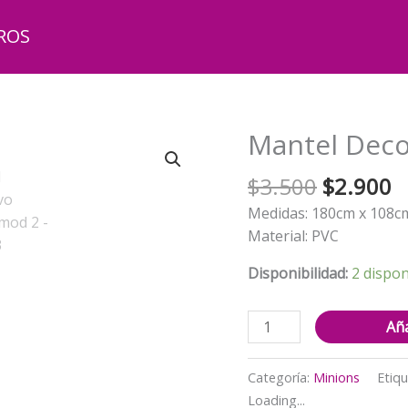
ROS
Mantel Deco
El
El
$
3.500
$
2.900
precio
p
Medidas: 180cm x 108c
original
a
Material: PVC
era:
e
$3.500.
$
Disponibilidad:
2 dispon
Mantel
Aña
Decorativo
Minions
Categoría:
Minions
Etiq
mod
Loading...