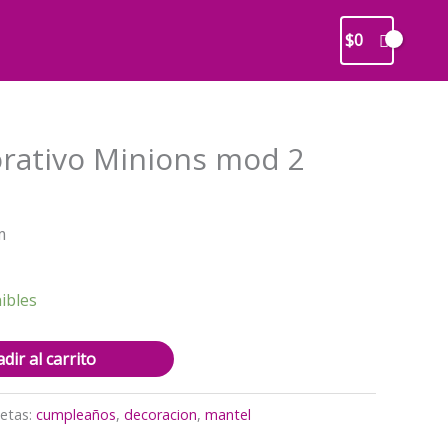
$
0
rativo Minions mod 2
recio
m
ctual
s:
2.900.
ibles
dir al carrito
uetas:
cumpleaños
,
decoracion
,
mantel