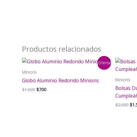
Productos relacionados
¡Oferta!
Minions
Minions
Globo Aluminio Redondo Minions
Bolsas D
El
El
$
1.000
$
700
precio
precio
Cumpleañ
original
actual
El
$
2.000
$
1.
era:
es:
pre
$1.000.
$700.
orig
era:
$2.