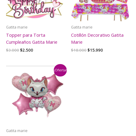
Gatita marie
Gatita marie
Topper para Torta
Cotillón Decorativo Gatita
Cumpleaños Gatita Marie
Marie
El
El
El
El
$
3.000
$
2.500
$
18.000
$
15.990
precio
precio
precio
precio
original
actual
original
actual
era:
es:
era:
es:
$3.000.
$2.500.
$18.000.
$15.990.
¡Oferta!
Gatita marie