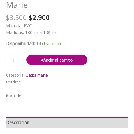
Marie
El
El
$
3.500
$
2.900
precio
precio
Material PVC
original
actual
Medidas: 180cm x 108cm
era:
es:
$3.500.
$2.900.
Disponibilidad:
14 disponibles
Mantel
Añadir al carrito
Decorativo
La
Categoría:
Gatita marie
Gatita
Loading...
Marie
cantidad
Barcode
:
Descripción