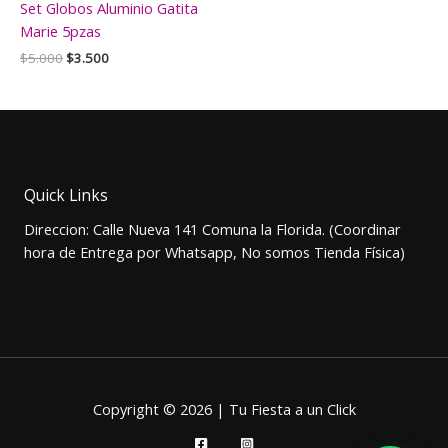
Set Globos Aluminio Gatita
Marie 5pzas
El
El
$
5.000
$
3.500
precio
precio
original
actual
era:
es:
$5.000.
$3.500.
Quick Links
Direccion: Calle Nueva 141 Comuna la Florida. (Coordinar
hora de Entrega por Whatsapp, No somos Tienda Física)
Copyright © 2026 | Tu Fiesta a un Click