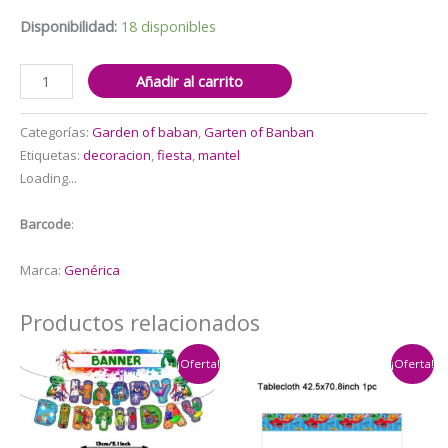
$5.000.
$3.900.
Disponibilidad:
18 disponibles
Mantel
Añadir al carrito
Decorativo
Garten
Categorías:
Garden of baban
,
Garten of Banban
of
Etiquetas:
decoracion
,
fiesta
,
mantel
Banban
Loading...
cantidad
Barcode
:
Marca:
Genérica
Productos relacionados
¡Oferta!
¡Oferta!