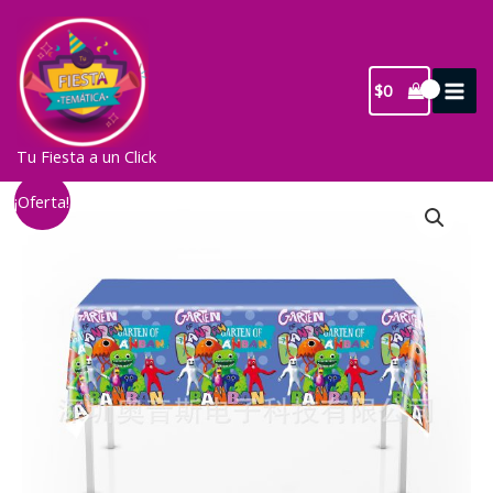
Ir
al
contenido
$
0
Tu Fiesta a un Click
¡Oferta!