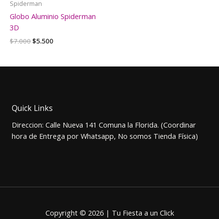
Spiderman
Globo Aluminio Spiderman
3D
El
El
$
7.000
$
5.500
precio
precio
original
actual
era:
es:
$7.000.
$5.500.
Quick Links
Direccion: Calle Nueva 141 Comuna la Florida. (Coordinar
hora de Entrega por Whatsapp, No somos Tienda Física)
Copyright © 2026 | Tu Fiesta a un Click