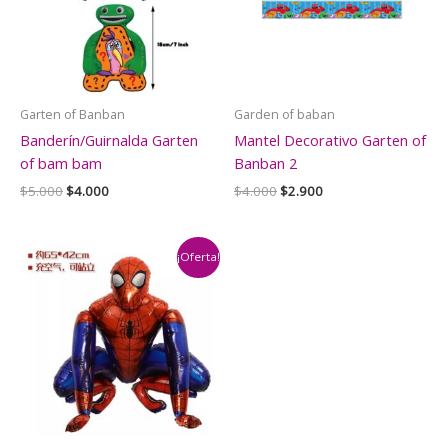
Garten of Banban
Garden of baban
Banderín/Guirnalda Garten
Mantel Decorativo Garten of
of bam bam
Banban 2
El
El
El
El
$
5.000
$
4.000
$
4.000
$
2.900
precio
precio
precio
precio
original
actual
original
actual
era:
es:
era:
es:
$5.000.
$4.000.
$4.000.
$2.900.
¡Oferta!