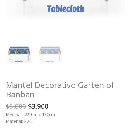
Mantel Decorativo Garten of
Banban
El
El
$
5.000
$
3.900
precio
precio
Medidas: 220cm x 130cm
original
actual
Material: PVC
era:
es: