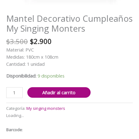
Mantel Decorativo Cumpleaños
My Singing Monters
El
El
$
3.500
$
2.900
precio
precio
Material: PVC
original
actual
Medidas: 180cm x 108cm
era:
es:
Cantidad: 1 unidad
$3.500.
$2.900.
Disponibilidad:
9 disponibles
Mantel
Añadir al carrito
Decorativo
Cumpleaños
Categoría:
My singing monsters
My
Loading...
Singing
Monters
Barcode
:
cantidad