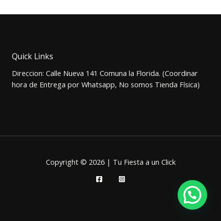
original
actual
era:
es:
$13.000.
$10.000.
Quick Links
Direccion: Calle Nueva 141 Comuna la Florida. (Coordinar
hora de Entrega por Whatsapp, No somos Tienda Física)
Copyright © 2026 | Tu Fiesta a un Click