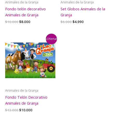
Animales de la Granja
Animales de la Granja
Fondo telón decorativo
Set Globos Animales de la
Animales de Granja
Granja
El
El
El
El
$
10.000
$
8.000
$
6.000
$
4.990
precio
precio
precio
precio
original
actual
original
actual
era:
es:
era:
es:
$10.000.
$8.000.
$6.000.
$4.990.
¡Oferta!
Animales de la Granja
Fondo Telón Decorativo
Animales de Granja
El
El
$
13.000
$
10.000
precio
precio