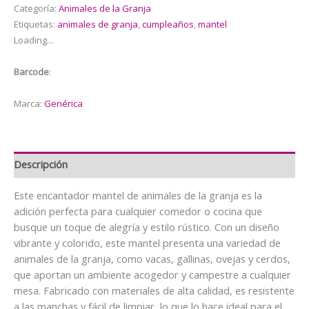
Categoría:
Animales de la Granja
de
Etiquetas:
animales de granja
,
cumpleaños
,
mantel
Granja
Loading...
cantidad
Barcode
:
Marca:
Genérica
Descripción
Este encantador mantel de animales de la granja es la
adición perfecta para cualquier comedor o cocina que
busque un toque de alegría y estilo rústico. Con un diseño
vibrante y colorido, este mantel presenta una variedad de
animales de la granja, como vacas, gallinas, ovejas y cerdos,
que aportan un ambiente acogedor y campestre a cualquier
mesa. Fabricado con materiales de alta calidad, es resistente
a las manchas y fácil de limpiar, lo que lo hace ideal para el