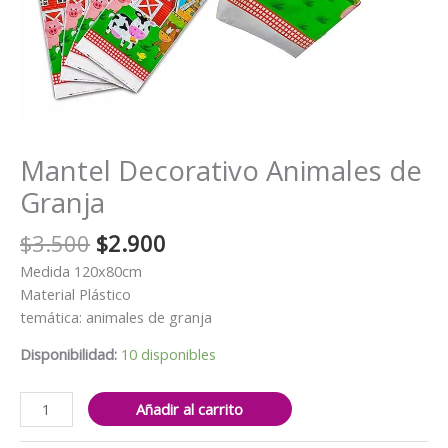
Mantel Decorativo Animales de
Granja
El
El
$
3.500
$
2.900
precio
precio
Medida 120x80cm
original
actual
Material Plástico
era:
es:
temática: animales de granja
$3.500.
$2.900.
Disponibilidad:
10 disponibles
Mantel
Añadir al carrito
Decorativo
Animales