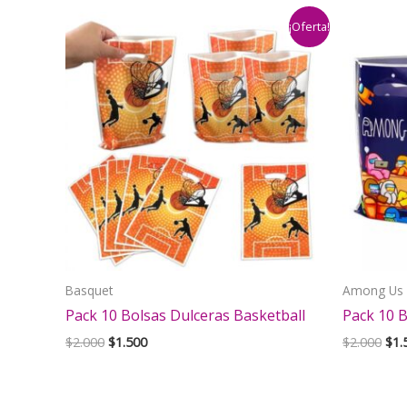
¡Oferta!
Basquet
Among Us
Pack 10 Bolsas Dulceras Basketball
Pack 10 
El
El
El
$
2.000
$
1.500
$
2.000
$
1.
precio
precio
pre
original
actual
orig
era:
es:
era:
$2.000.
$1.500.
$2.