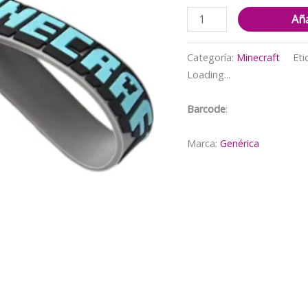
Llavero
Aña
Colección
Minecraft
Categoría:
Minecraft
Eti
1
Loading...
cantidad
Barcode
:
Marca:
Genérica