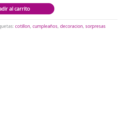
dir al carrito
quetas:
cotillon
,
cumpleaños
,
decoracion
,
sorpresas