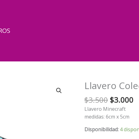
ROS
Llavero Cole
El
El
$
3.500
$
3.000
precio
p
Llavero Minecraft
original
a
medidas: 6cm x 5cm
era:
e
$3.500.
$
Disponibilidad:
4 dispon