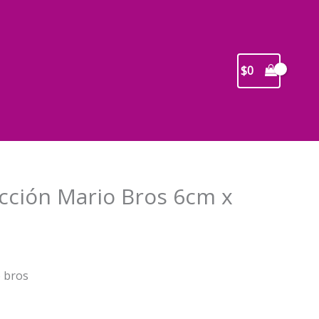
$
0
ección Mario Bros 6cm x
recio
o bros
ctual
s: