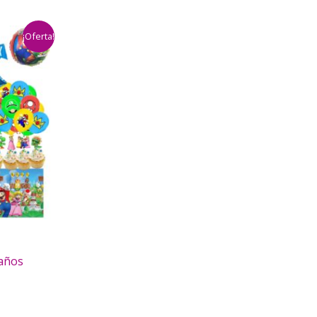
¡Oferta!
eaños