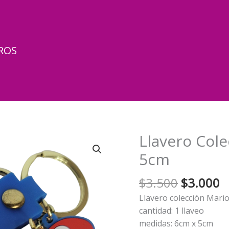
ROS
Llavero Col
5cm
El
El
$
3.500
$
3.000
precio
p
Llavero colección Mari
original
a
cantidad: 1 llaveo
era:
e
medidas: 6cm x 5cm