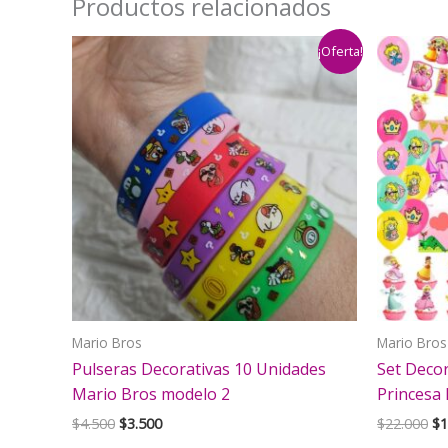
Productos relacionados
¡Oferta!
Mario Bros
Mario Bros
Pulseras Decorativas 10 Unidades
Set Deco
Mario Bros modelo 2
Princesa 
El
El
El
$
4.500
$
3.500
$
22.000
$
1
precio
precio
pr