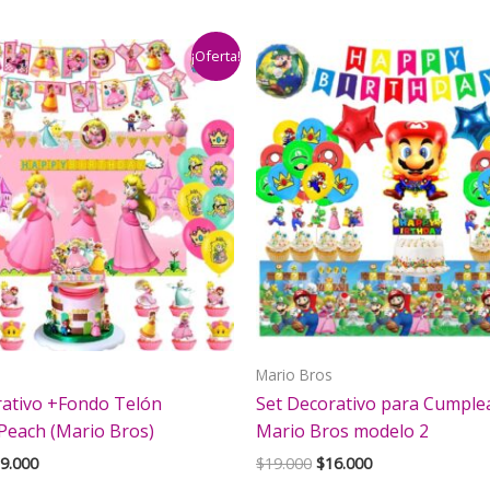
¡Oferta!
Mario Bros
rativo +Fondo Telón
Set Decorativo para Cumpl
Peach (Mario Bros)
Mario Bros modelo 2
El
El
El
9.000
$
19.000
$
16.000
ecio
precio
precio
precio