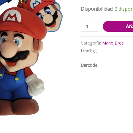
$3.500.
$
Disponibilidad:
2 dispon
Llavero
Aña
Colección
Mario
Categoría:
Mario Bros
Bros
Loading...
6cm
x
Barcode
:
5cm
cantidad