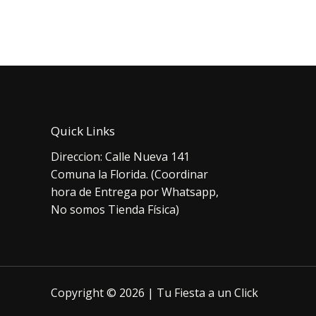
original
actual
or
era:
es:
er
$4.500.
$3.500.
$2
Quick Links
Direccion: Calle Nueva 141
Comuna la Florida. (Coordinar
hora de Entrega por Whatsapp,
No somos Tienda Física)
Copyright © 2026 | Tu Fiesta a un Click