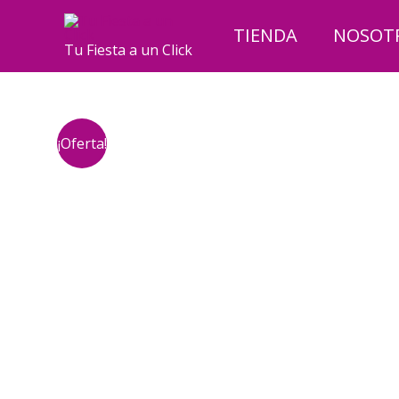
Ir
al
TIENDA
NOSOT
Tu Fiesta a un Click
contenido
¡Oferta!