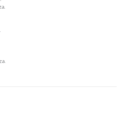
za.
.
za.