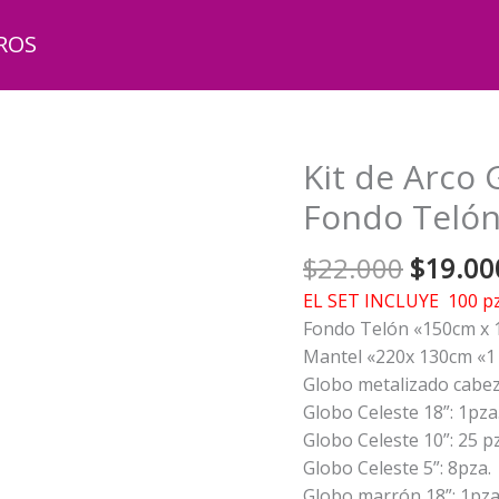
ROS
Kit de Arco 
Fondo Telón
El
$
22.000
$
19.00
precio
EL SET INCLUYE 100 pz
origina
Fondo Telón «150cm x 
era:
Mantel «220x 130cm «1 
$22.00
Globo metalizado cabez
Globo Celeste 18”: 1pza
Globo Celeste 10”: 25 p
Globo Celeste 5”: 8pza.
Globo marrón 18”: 1pza