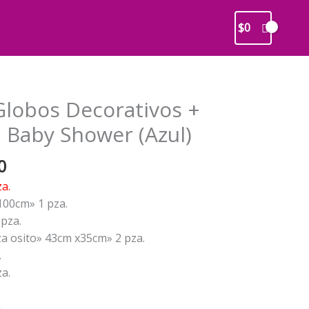
$
0
Globos Decorativos +
 Baby Shower (Azul)
El
0
precio
a.
l
actual
100cm» 1 pza.
es:
pza.
0.
$19.000.
a osito» 43cm x35cm» 2 pza.
.
za.
.