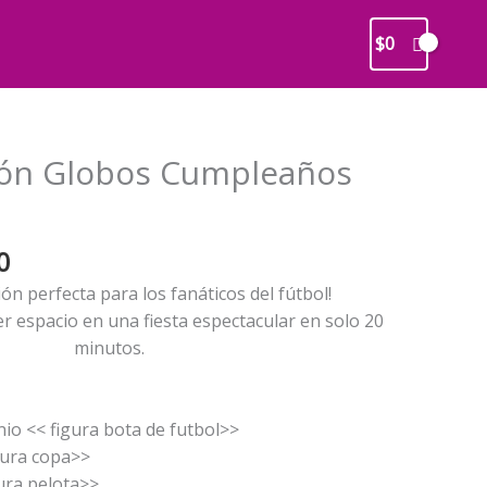
$
0
ión Globos Cumpleaños
El
0
precio
ón perfecta para los fanáticos del fútbol!
l
actual
r espacio en una fiesta espectacular en solo 20
es:
minutos.
0.
$18.990.
nio << figura bota de futbol>>
gura copa>>
ura pelota>>