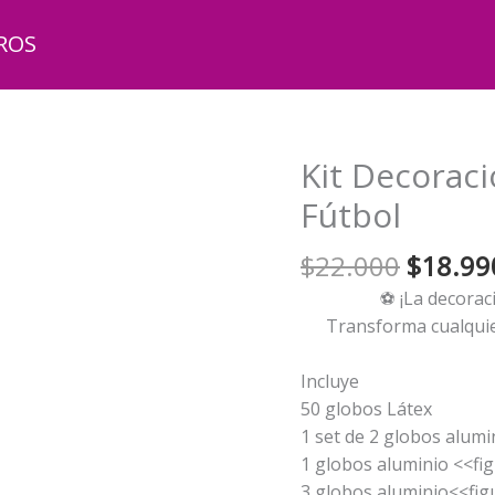
ROS
Kit Decorac
Fútbol
El
$
22.000
$
18.99
precio
⚽ ¡La decoraci
origina
Transforma cualquie
era:
$22.00
Incluye
50 globos Látex
1 set de 2 globos alumi
1 globos aluminio <<fi
3 globos aluminio<<fig