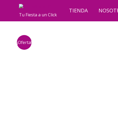
Ir
al
TIENDA
NOSOT
Tu Fiesta a un Click
contenido
¡Oferta!