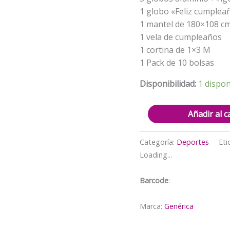
1 globo «Feliz cumpleañ
1 mantel de 180×108 c
1 vela de cumpleaños
1 cortina de 1×3 M
1 Pack de 10 bolsas
Disponibilidad:
1 dispon
Kit
Añadir al c
Decoración
Globos
Categoría:
Deportes
Eti
Cumpleaños
Loading...
Fútbol
cantidad
Barcode
:
Marca:
Genérica