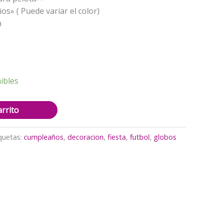
os» ( Puede variar el color)
m
ibles
arrito
quetas:
cumpleaños
,
decoracion
,
fiesta
,
futbol
,
globos