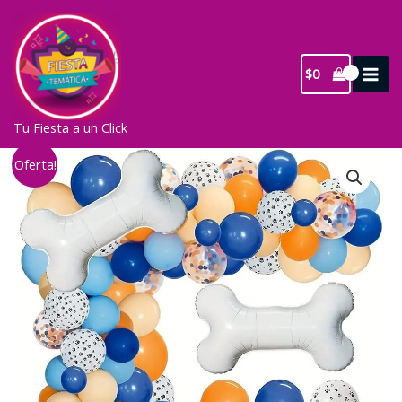
Ir
al
contenido
$
0
Tu Fiesta a un Click
¡Oferta!