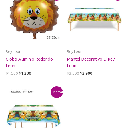
Rey Leon
Rey Leon
Globo Aluminio Redondo
Mantel Decorativo El Rey
Leon
Leon
El
El
El
El
$
1.500
$
1.200
$
3.500
$
2.900
precio
precio
precio
precio
original
actual
original
actual
era:
es:
era:
es:
$1.500.
$1.200.
$3.500.
$2.900.
¡Oferta!