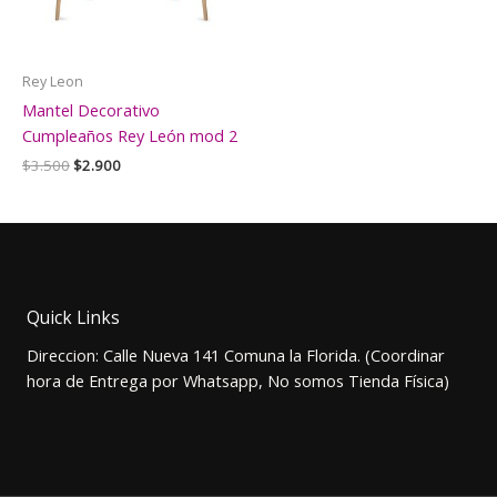
Rey Leon
Mantel Decorativo
Cumpleaños Rey León mod 2
El
El
$
3.500
$
2.900
precio
precio
original
actual
era:
es:
$3.500.
$2.900.
Quick Links
Direccion: Calle Nueva 141 Comuna la Florida. (Coordinar
hora de Entrega por Whatsapp, No somos Tienda Física)