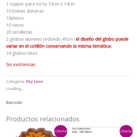
$27.000.
$25.000.
1 topper para torta 15cm x 14cm
10 bolsas dulceras
10platos
10 vasos
20 servilletas
2 globos aluminio redondo 45cm (
el diseño del globo puede
variar en el cotillón conservando la misma temática
)
24 globos látex
Sin existencias
Categoría:
Rey Leon
Loading...
Barcode
:
Productos relacionados
¡Oferta!
¡Oferta!