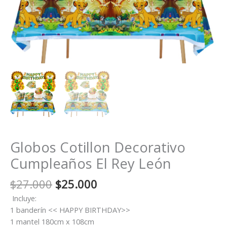
Globos Cotillon Decorativo
Cumpleaños El Rey León
El
El
$
27.000
$
25.000
precio
precio
Incluye:
original
actual
1 banderín << HAPPY BIRTHDAY>>
era:
es:
1 mantel 180cm x 108cm