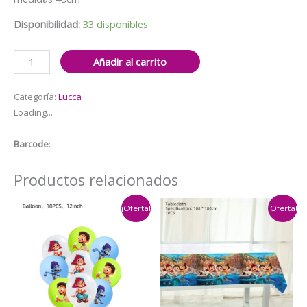
era:
es:
$1.490.
$1.000.
Disponibilidad:
33 disponibles
Globo
Añadir al carrito
Aluminio
para
Categoría:
Lucca
Decoraciones,
Loading...
Cumpleaños
Luca
Barcode
:
cantidad
Productos relacionados
¡Oferta!
¡Oferta!