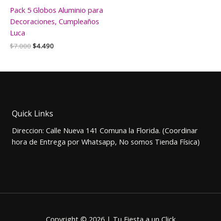
Pack 5 Globos Aluminio para
Decoraciones, Cumpleaños
Luca
El
El
$
7.000
$
4.490
precio
precio
original
actual
era:
es:
$7.000.
$4.490.
Quick Links
Direccion: Calle Nueva 141 Comuna la Florida. (Coordinar
hora de Entrega por Whatsapp, No somos Tienda Física)
Copyright © 2026 | Tu Fiesta a un Click