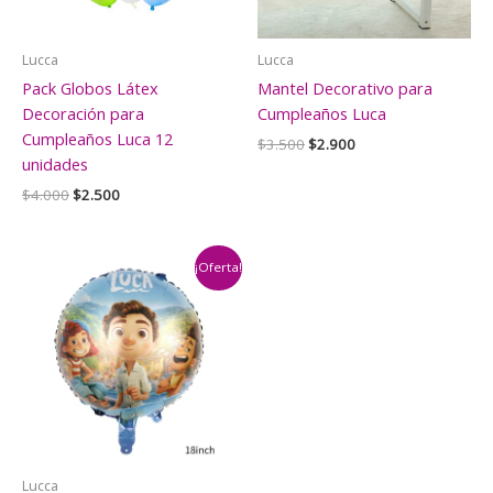
Lucca
Lucca
Pack Globos Látex
Mantel Decorativo para
Decoración para
Cumpleaños Luca
Cumpleaños Luca 12
El
El
$
3.500
$
2.900
precio
precio
unidades
original
actual
El
El
$
4.000
$
2.500
era:
es:
precio
precio
$3.500.
$2.900.
original
actual
era:
es:
$4.000.
$2.500.
¡Oferta!
Lucca