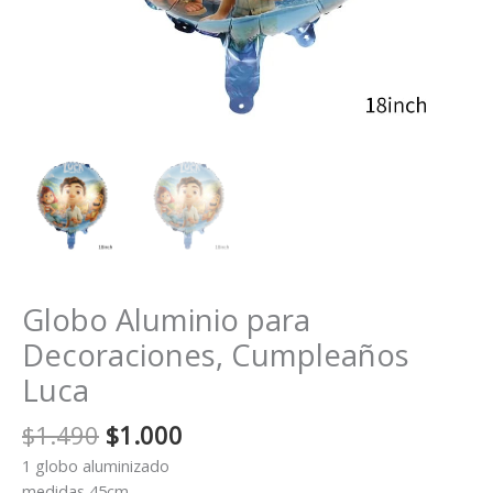
Globo Aluminio para
Decoraciones, Cumpleaños
Luca
El
El
$
1.490
$
1.000
precio
precio
1 globo aluminizado
original
actual
medidas 45cm