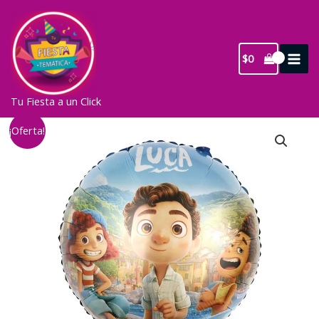
Ir
al
contenido
$
0
Tu Fiesta a un Click
¡Oferta!