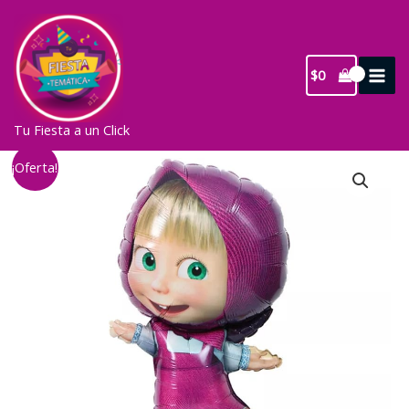
Ir
al
contenido
$
0
Tu Fiesta a un Click
¡Oferta!