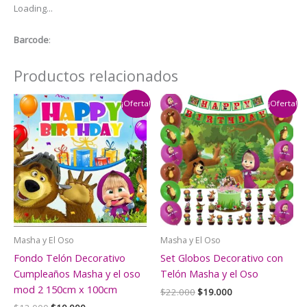
Loading...
cantidad
Barcode
:
Productos relacionados
¡Oferta!
¡Oferta!
Masha y El Oso
Masha y El Oso
Fondo Telón Decorativo
Set Globos Decorativo con
Cumpleaños Masha y el oso
Telón Masha y el Oso
mod 2 150cm x 100cm
El
El
$
22.000
$
19.000
precio
precio