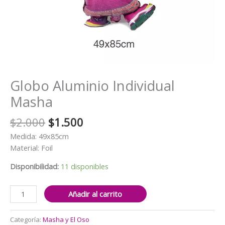
Globo Aluminio Individual
Masha
El
El
$
2.000
$
1.500
precio
precio
Medida: 49x85cm
original
actual
Material: Foil
era:
es:
$2.000.
$1.500.
Disponibilidad:
11 disponibles
Globo
Añadir al carrito
Aluminio
Individual
Categoría:
Masha y El Oso
Masha