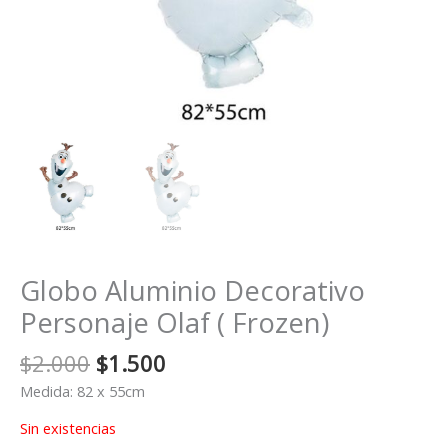
Globo Aluminio Decorativo
Personaje Olaf ( Frozen)
El
El
$
2.000
$
1.500
precio
precio
Medida: 82 x 55cm
original
actual
era:
es:
Sin existencias