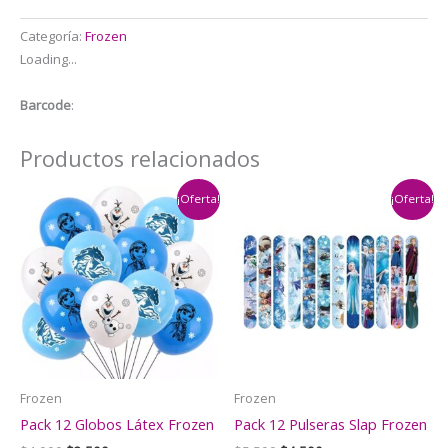
$2.000.
$1.500.
Categoría:
Frozen
Loading...
Barcode
:
Productos relacionados
¡Oferta!
¡Oferta!
Frozen
Frozen
Pack 12 Globos Látex Frozen
Pack 12 Pulseras Slap Frozen