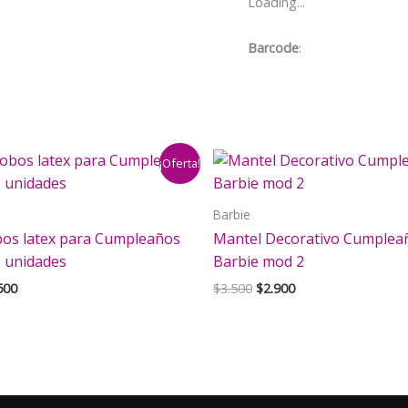
Loading...
Barbie
cantidad
Barcode
:
¡Oferta!
Barbie
bos latex para Cumpleaños
Mantel Decorativo Cumplea
2 unidades
Barbie mod 2
El
El
El
500
$
3.500
$
2.900
cio
precio
precio
precio
inal
actual
original
actual
es:
era:
es:
000.
$2.500.
$3.500.
$2.900.