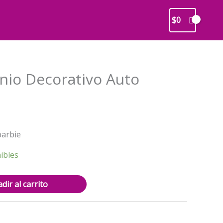
$
0
nio Decorativo Auto
recio
barbie
ctual
s:
ibles
2.000.
dir al carrito