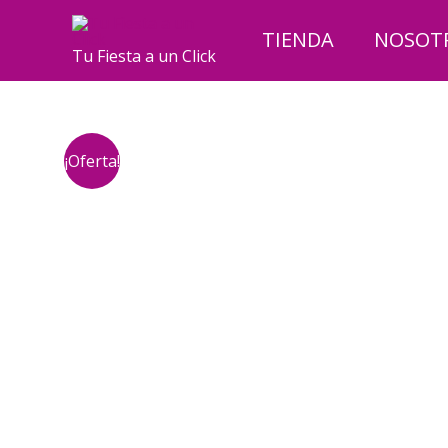
Ir
al
TIENDA
NOSOT
Tu Fiesta a un Click
contenido
¡Oferta!