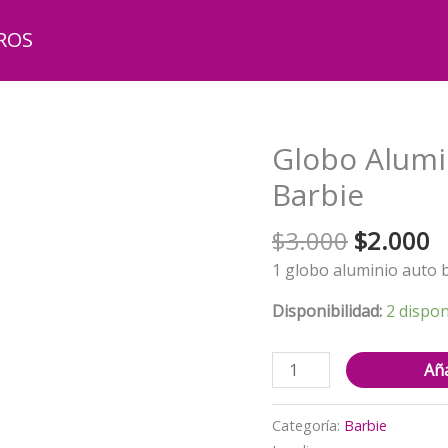
ROS
Globo Alumi
Barbie
El
El
$
3.000
$
2.000
precio
p
1 globo aluminio auto 
original
a
era:
e
Disponibilidad:
2 dispon
$3.000.
$
Globo
Aña
Aluminio
Decorativo
Categoría:
Barbie
Auto