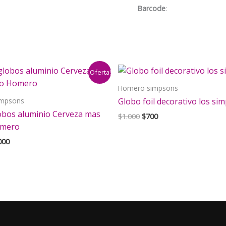
cantidad
Barcode
:
¡Oferta!
Homero simpsons
impsons
Globo foil decorativo los si
lobos aluminio Cerveza mas
El
El
$
1.000
$
700
precio
precio
omero
original
actual
El
000
era:
es:
cio
precio
$1.000.
$700.
inal
actual
es:
000.
$4.000.