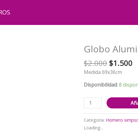
ROS
Globo Alumi
El
El
$
2.000
$
1.500
precio
p
Medida 69x36cm
original
a
era:
e
Disponibilidad:
8 dispon
$2.000.
$
Globo
Aña
Aluminio
Cerveza
Categoría:
Homero simps
Duff
Loading...
(Homero)