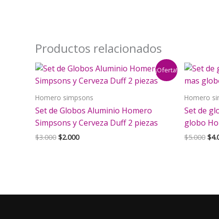
Productos relacionados
¡Oferta!
Homero simpsons
Homero s
Set de Globos Aluminio Homero
Set de g
Simpsons y Cerveza Duff 2 piezas
globo H
El
El
El
$
3.000
$
2.000
$
5.000
$
4.
precio
precio
pre
original
actual
orig
era:
es:
era:
$3.000.
$2.000.
$5.