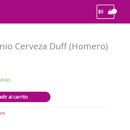
$
0
nio Cerveza Duff (Homero)
recio
ctual
s:
ibles
1.500.
dir al carrito
ons