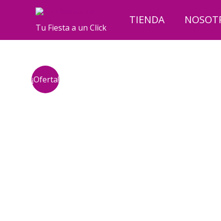
Ir
al
TIENDA
NOSOT
Tu Fiesta a un Click
contenido
¡Oferta!