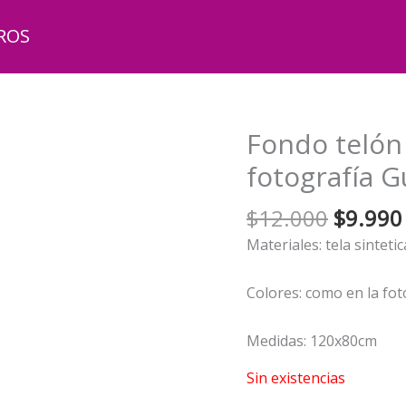
ROS
Fondo telón
fotografía G
El
$
12.000
$
9.990
precio
Materiales: tela sintetic
origina
era:
Colores: como en la fot
$12.00
Medidas: 120x80cm
Sin existencias