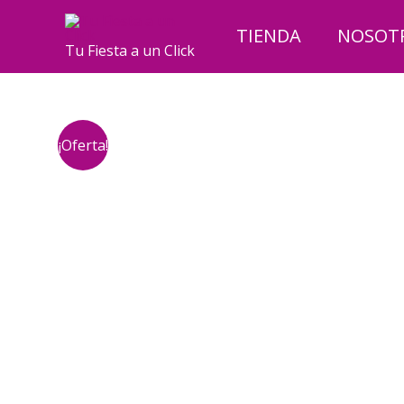
Ir
al
TIENDA
NOSOT
Tu Fiesta a un Click
contenido
¡Oferta!