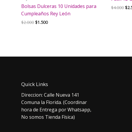
Bolsas Dulceras 10 Unidades para
El
$
4.000
$
2.
pre
Cumpleaños Rey León
orig
El
El
$
2.000
$
1.500
era:
precio
precio
$4.
original
actual
era:
es:
$2.000.
$1.500.
Quick Links
Direccion: Calle Nueva 141
Comuna la Florida. (Coordinar
hora de Entrega por Whatsapp,
No somos Tienda Física)