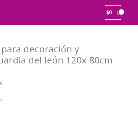
$
0
 para decoración y
uardia del león 120x 80cm
El
precio
a
l
actual
es:
o
0.
$9.990.