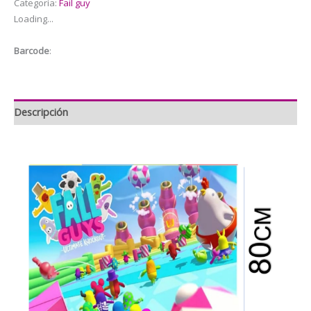
Categoría:
Fail guy
decoración
Loading...
y
fotografía
Barcode
:
Fail
Guy
120x80cm
cantidad
Descripción