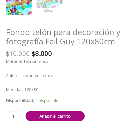
Fondo telón para decoración y
fotografía Fail Guy 120x80cm
El
El
$
10.000
$
8.000
precio
precio
Material: tela sintetica
original
actual
era:
es:
Colores: como en la foto
$10.000.
$8.000.
Medidas: 120×80
Disponibilidad:
4 disponibles
Fondo
Añadir al carrito
telón
para