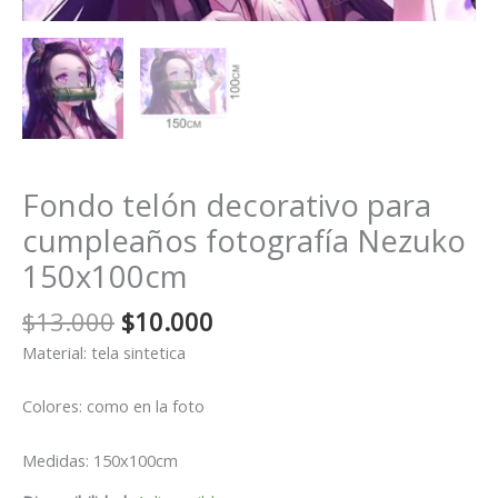
Fondo telón decorativo para
cumpleaños fotografía Nezuko
150x100cm
El
El
$
13.000
$
10.000
precio
precio
Material: tela sintetica
original
actual
era:
es:
Colores: como en la foto
$13.000.
$10.000.
Medidas: 150x100cm