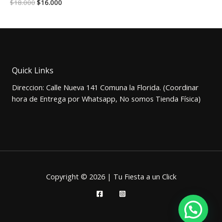
El
El
$
18.000
$
16.000
precio
precio
original
actual
era:
es:
$18.000.
$16.000.
Quick Links
Direccion: Calle Nueva 141 Comuna la Florida. (Coordinar
hora de Entrega por Whatsapp, No somos Tienda Física)
Copyright © 2026 | Tu Fiesta a un Click