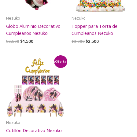
Nezuko
Nezuko
Globo Aluminio Decorativo
Topper para Torta de
Cumpleaños Nezuko
Cumpleaños Nezuko
El
El
El
El
$
2.500
$
1.500
$
3.000
$
2.500
precio
precio
precio
precio
original
actual
original
actual
era:
es:
era:
es:
$2.500.
$1.500.
$3.000.
$2.500.
¡Oferta!
Nezuko
Cotillón Decorativo Nezuko