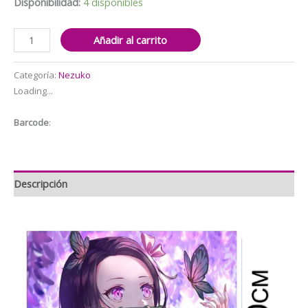
Disponibilidad:
4 disponibles
Fondo
Añadir al carrito
telón
decorativo
Categoría:
Nezuko
para
Loading...
cumpleaños
fotografía
Barcode
:
Nezuko
150x100cm
cantidad
Descripción