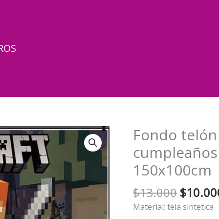
ROS
Fondo telón
cumpleaños 
150x100cm
El
$
13.000
$
10.00
precio
Material: tela sintetica
origina