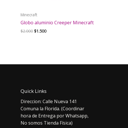
Minecraft
Globo aluminio Creeper Minecraft
El
El
$
2.000
$
1.500
precio
precio
original
actual
era:
es:
$2.000.
$1.500.
Quick Links
Direccion: Calle Nueva 141
Comuna la Florida. (Coordinar
hora de Entrega por Whatsapp,
No somos Tienda Física)