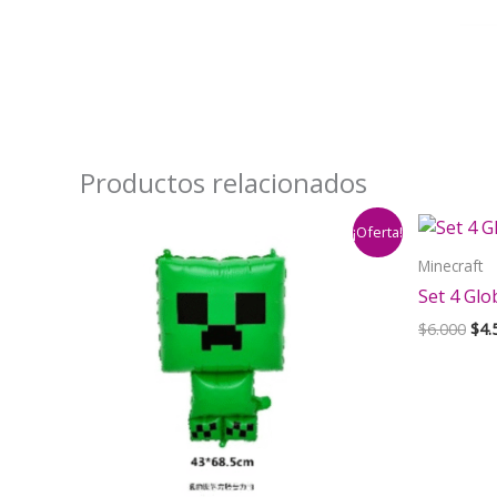
Productos relacionados
¡Oferta!
Minecraft
Set 4 Glo
El
$
6.000
$
4.
pre
orig
era:
$6.