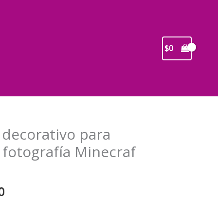
$
0
 decorativo para
fotografía Minecraf
El
0
precio
l
actual