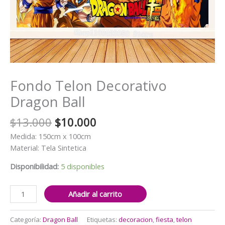
Fondo Telon Decorativo
Dragon Ball
El
El
$
13.000
$
10.000
precio
precio
Medida: 150cm x 100cm
original
actual
Material: Tela Sintetica
era:
es:
$13.000.
$10.000.
Disponibilidad:
5 disponibles
Fondo
Añadir al carrito
Telon
Decorativo
Categoría:
Dragon Ball
Etiquetas:
decoracion
,
fiesta
,
telon
Dragon