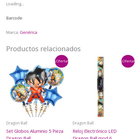
Loading...
Ball
cantidad
Barcode
:
Marca:
Genérica
Productos relacionados
¡Oferta!
¡Oferta!
Dragon Ball
Dragon Ball
Set Globos Aluminio 5 Pieza
Reloj Electrónico LED
Dragon Ball
Dragon Ball mod 6