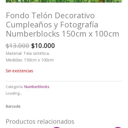
Fondo Telón Decorativo
Cumpleaños y Fotografía
Numberblocks 150cm x 100cm
El
El
$
13.000
$
10.000
precio
precio
Material: Tela sintética.
original
actual
Medidas: 150cm x 100cm
era:
es:
$13.000.
$10.000.
Sin existencias
Categoría:
Numberblocks
Loading...
Barcode
:
Productos relacionados