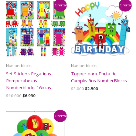
¡Oferta!
¡Oferta!
Numberblocks
Numberblocks
Set Stickers Pegatinas
Topper para Torta de
Rompecabezas
Cumpleaños NumberBlocks
Numberblocks 16pzas
El
El
$
3.000
$
2.500
precio
precio
El
El
$
10.000
$
6.990
original
actual
precio
precio
era:
es:
original
actual
$3.000.
$2.500.
era:
es:
$10.000.
$6.990.
¡Oferta!