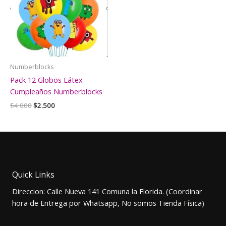
Numberblocks
Pack 12 Globos Látex
Cumpleaños Numberblocks
El
El
$
4.000
$
2.500
precio
precio
original
actual
era:
es:
$4.000.
$2.500.
Quick Links
Direccion: Calle Nueva 141 Comuna la Florida. (Coordinar
hora de Entrega por Whatsapp, No somos Tienda Física)